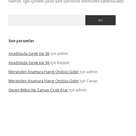
halinde, ilgili içerikler yasal süre içerisinde sitemizden kaldırılacaktır.
Arama
Son yorumlar
Anadoluda Geyik Var Mı
için
admin
Anadoluda Geyik Var Mı
için
Başkan
Mersinden Anamura Hangi Otobüs Gider
için
admin
Mersinden Anamura Hangi Otobüs Gider
için
Canan
Geven Bitkisi Ne Zaman Çiçek Açar
için
admin