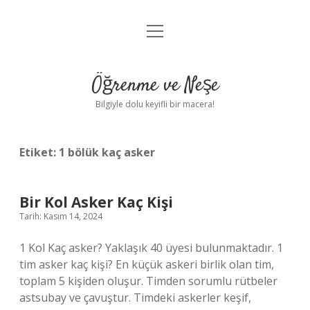
menüyü
Anasayfa
aç
Gizlilik Politikası
Öğrenme ve Neşe
Yasal Uyarı
Bilgiyle dolu keyifli bir macera!
Hakkımızda
Etiket:
1 bölük kaç asker
Bir Kol Asker Kaç Kişi
Tarih: Kasım 14, 2024
1 Kol Kaç asker? Yaklaşık 40 üyesi bulunmaktadır. 1
tim asker kaç kişi? En küçük askeri birlik olan tim,
toplam 5 kişiden oluşur. Timden sorumlu rütbeler
astsubay ve çavuştur. Timdeki askerler keşif,