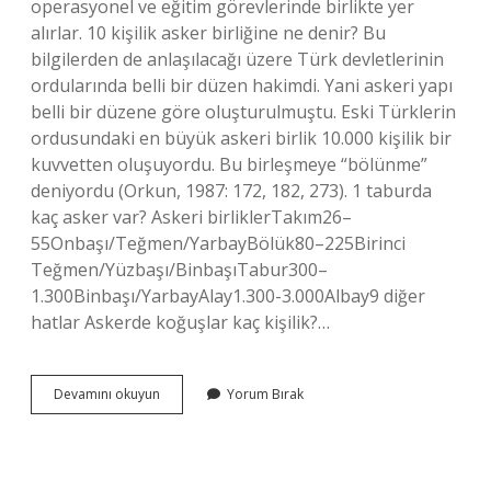
operasyonel ve eğitim görevlerinde birlikte yer
alırlar. 10 kişilik asker birliğine ne denir? Bu
bilgilerden de anlaşılacağı üzere Türk devletlerinin
ordularında belli bir düzen hakimdi. Yani askeri yapı
belli bir düzene göre oluşturulmuştu. Eski Türklerin
ordusundaki en büyük askeri birlik 10.000 kişilik bir
kuvvetten oluşuyordu. Bu birleşmeye “bölünme”
deniyordu (Orkun, 1987: 172, 182, 273). 1 taburda
kaç asker var? Askeri birliklerTakım26–
55Onbaşı/Teğmen/YarbayBölük80–225Birinci
Teğmen/Yüzbaşı/BinbaşıTabur300–
1.300Binbaşı/YarbayAlay1.300-3.000Albay9 diğer
hatlar Askerde koğuşlar kaç kişilik?…
Bir
Devamını okuyun
Yorum Bırak
Kol
Asker
Kaç
Kişi