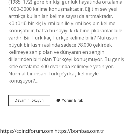
(1985: 172) göre bir kişi günlük hayatında ortalama
1000-3000 kelime konuşmaktadır. Eğitim seviyesi
arttıkça kullanılan kelime sayısı da artmaktadır.
Kültürlü bir kişi yirmi bin ile yirmi beş bin kelime
konuşabilir; hatta bu sayıyı kırk bine çıkaranlar bile
vardır. Bir Türk kaç Türkçe kelime bilir? Nüfusun
büyük bir kısmı aslında sadece 78.000 çekirdek
kelimeye sahip olan ve dünyanın en zengin
dillerinden biri olan Türkçeyi konuşmuyor. Bu geniş
kitle ortalama 400 civarında kelimeyle yetiniyor.
Normal bir insan Türkçe’yi kaç kelimeyle
konuşuyor?…
Ortalama
Devamını okuyun
Yorum Bırak
Bir
Türk
Günde
Kaç
Kelime
https://coinciforum.com
https://bombas.com.tr
Kullanır