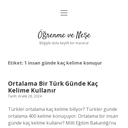
menüyü
Anasayfa
aç
Gizlilik Politikası
Öğrenme ve Neşe
Yasal Uyarı
Bilgiyle dolu keyifli bir macera!
Hakkımızda
Etiket:
1 insan günde kaç kelime konuşur
Ortalama Bir Türk Günde Kaç
Kelime Kullanır
Tarih: Aralık 28, 2024
Türkler ortalama kaç kelime biliyor? Türkler günde
ortalama 400 kelime konuşuyor. Ortalama bir insan
günde kaç kelime kullanır? Milli Eğitim Bakanlığı’na