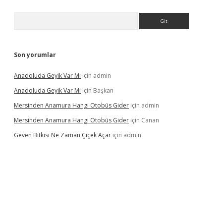
Arama
Son yorumlar
Anadoluda Geyik Var Mı
için
admin
Anadoluda Geyik Var Mı
için
Başkan
Mersinden Anamura Hangi Otobüs Gider
için
admin
Mersinden Anamura Hangi Otobüs Gider
için
Canan
Geven Bitkisi Ne Zaman Çiçek Açar
için
admin
ncel giriş