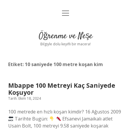
menüyü
Anasayfa
aç
Gizlilik Politikası
Öğrenme ve Neşe
Yasal Uyarı
Bilgiyle dolu keyifli bir macera!
Hakkımızda
Etiket:
10 saniyede 100 metre koşan kim
Mbappe 100 Metreyi Kaç Saniyede
Koşuyor
Tarih: Ekim 18, 2024
100 metrede en hızlı koşan kimdir? 16 Ağustos 2009
Tarihte Bugün:
Efsanevi Jamaikalı atlet
Usain Bolt, 100 metreyi 9.58 saniyede koşarak