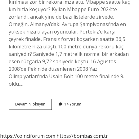
kırılması zor bir rekora imza attı. Mbappe saatte kaç
km hızla koşuyor? Kylian Mbappe Euro 2024’te
zorlandı, ancak yine de bazı listelerde zirvede.
Örneğin, Almanya’daki Avrupa Şampiyonası’nda en
yüksek hıza ulaşan oyuncular. Portekiz’e karşı
çeyrek finalde, Fransız forvet koşarken saatte 36,5
kilometre hıza ulaştı. 100 metre dünya rekoru kaç
saniyedir? Saniyede 1,7 metrelik normal bir arkadan
esen rüzgarla 9,72 saniyede koştu. 16 Ağustos
2008’de Pekin’de düzenlenen 2008 Yaz
Olimpiyatları’nda Usain Bolt 100 metre finalinde 9.
oldu.…
Mbappe
Devamını okuyun
14 Yorum
100
Metreyi
Kaç
Saniyede
Koşuyor
https://coinciforum.com
https://bombas.com.tr