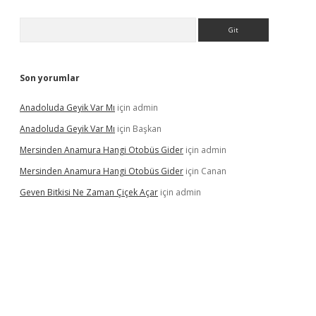
Arama
Son yorumlar
Anadoluda Geyik Var Mı
için
admin
Anadoluda Geyik Var Mı
için
Başkan
Mersinden Anamura Hangi Otobüs Gider
için
admin
Mersinden Anamura Hangi Otobüs Gider
için
Canan
Geven Bitkisi Ne Zaman Çiçek Açar
için
admin
üncel giriş