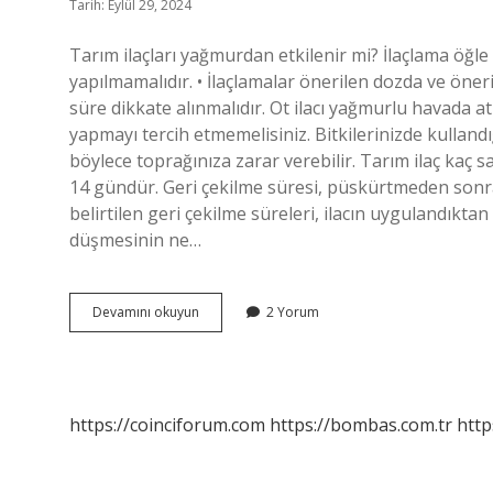
Tarih: Eylül 29, 2024
Tarım ilaçları yağmurdan etkilenir mi? İlaçlama öğl
yapılmamalıdır. • İlaçlamalar önerilen dozda ve öner
süre dikkate alınmalıdır. Ot ilacı yağmurlu havada
yapmayı tercih etmemelisiniz. Bitkilerinizde kullandı
böylece toprağınıza zarar verebilir. Tarım ilaç kaç sa
14 gündür. Geri çekilme süresi, püskürtmeden sonra 
belirtilen geri çekilme süreleri, ilacın uygulandıkt
düşmesinin ne…
Ilaçlamadan
Devamını okuyun
2 Yorum
Sonra
Yağmur
Yağarsa
Ne
Olur
https://coinciforum.com
https://bombas.com.tr
http