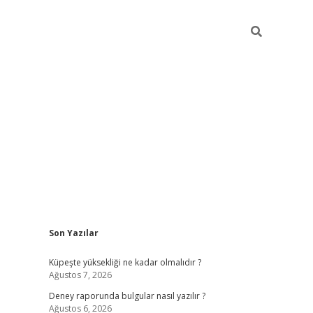
Sidebar
Son Yazılar
betexper güncel gir
Küpeşte yüksekliği ne kadar olmalıdır ?
Ağustos 7, 2026
Deney raporunda bulgular nasıl yazılır ?
Ağustos 6, 2026