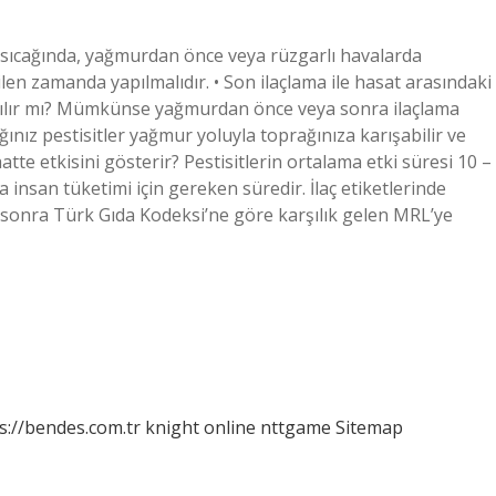
e sıcağında, yağmurdan önce veya rüzgarlı havalarda
ilen zamanda yapılmalıdır. • Son ilaçlama ile hasat arasındaki
 atılır mı? Mümkünse yağmurdan önce veya sonra ilaçlama
ğınız pestisitler yağmur yoluyla toprağınıza karışabilir ve
atte etkisini gösterir? Pestisitlerin ortalama etki süresi 10 –
insan tüketimi için gereken süredir. İlaç etiketlerinde
an sonra Türk Gıda Kodeksi’ne göre karşılık gelen MRL’ye
s://bendes.com.tr
knight online
nttgame
Sitemap