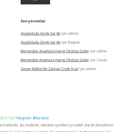
Son yorumlar
Anadoluda Geyik Var Mı
için
admin
Anadoluda Geyik Var Mı
için
Başkan
Mersinden Anamura Hangi Otobüs Gider
için
admin
Mersinden Anamura Hangi Otobüs Gider
için
Canan
Geven Bitkisi Ne Zaman Çiçek Açar
için
admin
06 0 726
Telegram: @karabul
vermektedir. Bu nedenle, sitedeki içerikleri proaktif olarak denetleme