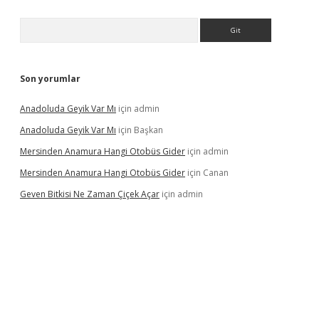
Arama
Son yorumlar
Anadoluda Geyik Var Mı
için
admin
Anadoluda Geyik Var Mı
için
Başkan
Mersinden Anamura Hangi Otobüs Gider
için
admin
Mersinden Anamura Hangi Otobüs Gider
için
Canan
Geven Bitkisi Ne Zaman Çiçek Açar
için
admin
ncel giriş