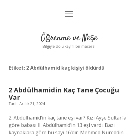
menüyü
Anasayfa
aç
Gizlilik Politikası
Öğrenme ve Neşe
Yasal Uyarı
Bilgiyle dolu keyifli bir macera!
Hakkımızda
Etiket:
2 Abdülhamid kaç kişiyi öldürdü
2 Abdülhamidin Kaç Tane Çocuğu
Var
Tarih: Aralık 21, 2024
2. Abdülhamid’in kaç tane eşi var? Kızı Ayşe Sultan’a
göre babası II. Abdülhamid’in 13 eşi vardı. Bazı
kaynaklara göre bu sayı 16’dır. Mehmed Nureddin