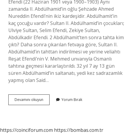
Efendi (22 Haziran 1901 veya 1900–1903) Aynı
zamanda II. Abdülhamid’in oğlu Şehzade Ahmed
Nureddin Efendi’nin ikiz kardeşidir. Abdülhamit’in
kaç çocuğu vardır? Sultan II. Abdülhamid’in çocukları;
Ulviye Sultan, Selim Efendi, Zekiye Sultan,
Abdülkadir Efendi. 2 Abdülhamit’ten sonra tahta kim
çıktı? Daha sonra çıkarılan fetvaya göre, Sultan II.
Abdülhamid’in tahttan indirilmesi ve yerine veliahtı
Reşat Efendi’nin V. Mehmed unvanıyla Osmanlı
tahtına geçmesi kararlaştırıldı. 32 yıl 7 ay 13 gün
süren Abdülhamid’in saltanatı, yedi kez sadrazamlık
yapmış olan Said…
2
Devamını okuyun
Yorum Bırak
Abdülhamidin
Kaç
Tane
Çocuğu
Var
https://coinciforum.com
https://bombas.com.tr