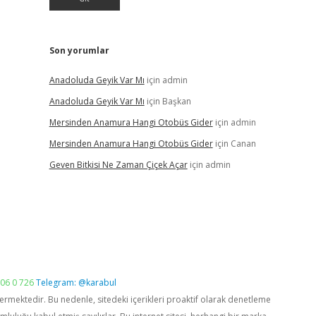
Son yorumlar
Anadoluda Geyik Var Mı
için
admin
Anadoluda Geyik Var Mı
için
Başkan
Mersinden Anamura Hangi Otobüs Gider
için
admin
Mersinden Anamura Hangi Otobüs Gider
için
Canan
Geven Bitkisi Ne Zaman Çiçek Açar
için
admin
06 0 726
Telegram: @karabul
vermektedir. Bu nedenle, sitedeki içerikleri proaktif olarak denetleme