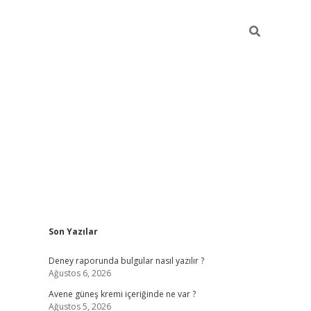
Sidebar
Son Yazılar
betexper güncel gir
Deney raporunda bulgular nasıl yazılır ?
Ağustos 6, 2026
Avene güneş kremi içeriğinde ne var ?
Ağustos 5, 2026