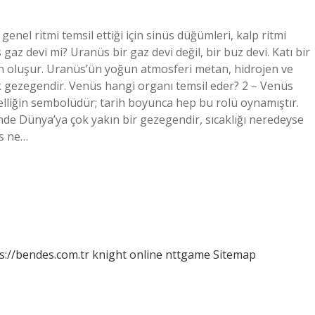
nel ritmi temsil ettiği için sinüs düğümleri, kalp ritmi
gaz devi mi? Uranüs bir gaz devi değil, bir buz devi. Katı bir
en oluşur. Uranüs’ün yoğun atmosferi metan, hidrojen ve
 gezegendir. Venüs hangi organı temsil eder? 2 – Venüs
üzelliğin sembolüdür; tarih boyunca hep bu rolü oynamıştır.
de Dünya’ya çok yakın bir gezegendir, sıcaklığı neredeyse
üs ne…
s://bendes.com.tr
knight online
nttgame
Sitemap