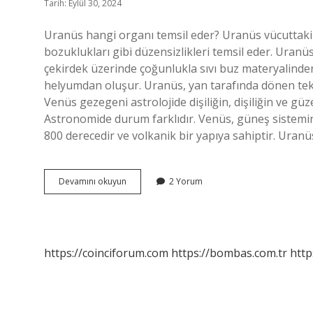
Tarih: Eylül 30, 2024
Uranüs hangi organı temsil eder? Uranüs vücuttaki ge
bozuklukları gibi düzensizlikleri temsil eder. Uranüs 
çekirdek üzerinde çoğunlukla sıvı buz materyalind
helyumdan oluşur. Uranüs, yan tarafında dönen tek
Venüs gezegeni astrolojide dişiliğin, dişiliğin ve g
Astronomide durum farklıdır. Venüs, güneş sistemin
800 derecedir ve volkanik bir yapıya sahiptir. Uran
Uranus
Devamını okuyun
2 Yorum
Hangi
Organ
https://coinciforum.com
https://bombas.com.tr
http