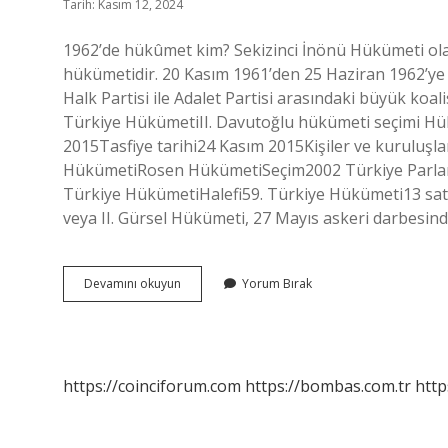
Tarih: Kasım 12, 2024
1962’de hükûmet kim? Sekizinci İnönü Hükümeti olara
hükümetidir. 20 Kasım 1961’den 25 Haziran 1962’ye
Halk Partisi ile Adalet Partisi arasındaki büyük ko
Türkiye HükümetiII. Davutoğlu hükümeti seçimi H
2015Tasfiye tarihi24 Kasım 2015Kişiler ve kuruluşl
HükümetiRosen HükümetiSeçim2002 Türkiye Parla
Türkiye HükümetiHalefi59. Türkiye Hükümeti13 sat
veya II. Gürsel Hükümeti, 27 Mayıs askeri darbesi
62
Devamını okuyun
Yorum Bırak
Hükûmet
Ne
Zaman
Kuruldu
https://coinciforum.com
https://bombas.com.tr
http