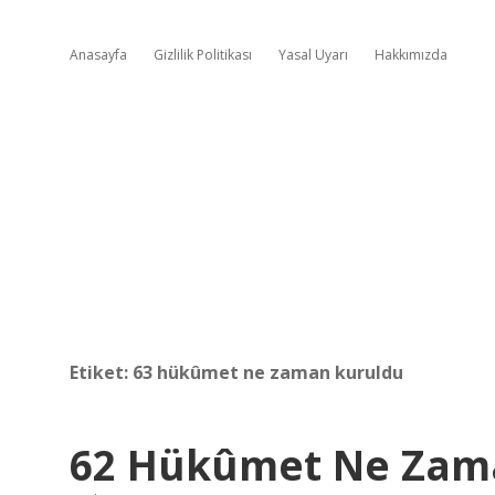
Anasayfa
Gizlilik Politikası
Yasal Uyarı
Hakkımızda
Etiket:
63 hükûmet ne zaman kuruldu
62 Hükûmet Ne Zam