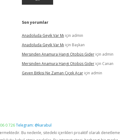
Son yorumlar
Anadoluda Geyik Var Mı
için
admin
Anadoluda Geyik Var Mı
için
Başkan
Mersinden Anamura Hangi Otobüs Gider
için
admin
Mersinden Anamura Hangi Otobüs Gider
için
Canan
Geven Bitkisi Ne Zaman Çiçek Açar
için
admin
06 0 726
Telegram: @karabul
vermektedir. Bu nedenle, sitedeki içerikleri proaktif olarak denetleme