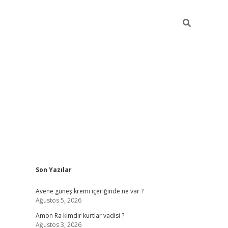
Sidebar
Son Yazılar
betexper güncel gir
Avene güneş kremi içeriğinde ne var ?
Ağustos 5, 2026
Amon Ra kimdir kurtlar vadisi ?
Ağustos 3, 2026