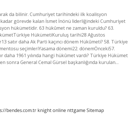
k da bilinir. Cumhuriyet tarihindeki ilk koalisyon
 kadar görevde kalan İsmet İnönü liderliğindeki Cumhuriyet
alisyon hükümetidir. 63 hükûmet ne zaman kuruldu? 63.
ükümetTürkiye HükümetiKuruluş tarihi28 Ağustos
ar13 satır daha Ak Parti kaçıncı dönem Hükûmeti? 58. Türkiye
mentosu seçimleriYasama dönemi22. dönemÖnceki57.
ır daha 1961 yılında hangi hükûmet vardı? Türkiye Hükümet
nden sonra General Cemal Gürsel başkanlığında kurulan…
s://bendes.com.tr
knight online
nttgame
Sitemap