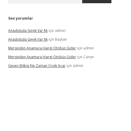
Son yorumlar
Anadoluda Geyik Var Mı
için
admin
Anadoluda Geyik Var Mı
için
Başkan
Mersinden Anamura Hangi Otobüs Gider
için
admin
Mersinden Anamura Hangi Otobüs Gider
için
Canan
Geven Bitkisi Ne Zaman Çiçek Açar
için
admin
ncel giriş