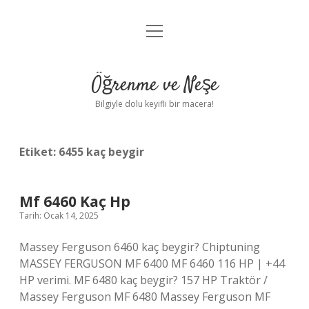
menüyü
Anasayfa
aç
Gizlilik Politikası
Öğrenme ve Neşe
Yasal Uyarı
Bilgiyle dolu keyifli bir macera!
Hakkımızda
Etiket:
6455 kaç beygir
Mf 6460 Kaç Hp
Tarih: Ocak 14, 2025
Massey Ferguson 6460 kaç beygir? Chiptuning
MASSEY FERGUSON MF 6400 MF 6460 116 HP | +44
HP verimi. MF 6480 kaç beygir? 157 HP Traktör /
Massey Ferguson MF 6480 Massey Ferguson MF