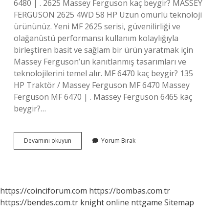
6480 | . 2625 Massey Ferguson kaç beygir? MASSEY
FERGUSON 2625 4WD 58 HP Uzun ömürlü teknoloji
ürününüz. Yeni MF 2625 serisi, güvenilirliği ve
olağanüstü performansı kullanım kolaylığıyla
birleştiren basit ve sağlam bir ürün yaratmak için
Massey Ferguson’un kanıtlanmış tasarımları ve
teknolojilerini temel alır. MF 6470 kaç beygir? 135
HP Traktör / Massey Ferguson MF 6470 Massey
Ferguson MF 6470 | . Massey Ferguson 6465 kaç
beygir?…
Mf
Devamını okuyun
Yorum Bırak
6460
Kaç
Hp
https://coinciforum.com
https://bombas.com.tr
https://bendes.com.tr
knight online
nttgame
Sitemap