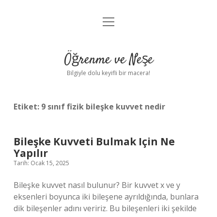
menüyü
Anasayfa
aç
Gizlilik Politikası
Öğrenme ve Neşe
Yasal Uyarı
Bilgiyle dolu keyifli bir macera!
Hakkımızda
Etiket:
9 sınıf fizik bileşke kuvvet nedir
Bileşke Kuvveti Bulmak Için Ne
Yapılır
Tarih: Ocak 15, 2025
Bileşke kuvvet nasıl bulunur? Bir kuvvet x ve y
eksenleri boyunca iki bileşene ayrıldığında, bunlara
dik bileşenler adını veririz. Bu bileşenleri iki şekilde