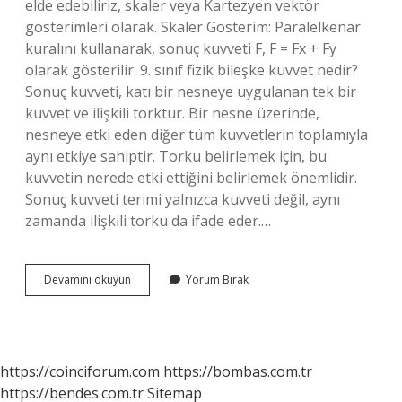
elde edebiliriz, skaler veya Kartezyen vektör
gösterimleri olarak. Skaler Gösterim: Paralelkenar
kuralını kullanarak, sonuç kuvveti F, F = Fx + Fy
olarak gösterilir. 9. sınıf fizik bileşke kuvvet nedir?
Sonuç kuvveti, katı bir nesneye uygulanan tek bir
kuvvet ve ilişkili torktur. Bir nesne üzerinde,
nesneye etki eden diğer tüm kuvvetlerin toplamıyla
aynı etkiye sahiptir. Torku belirlemek için, bu
kuvvetin nerede etki ettiğini belirlemek önemlidir.
Sonuç kuvveti terimi yalnızca kuvveti değil, aynı
zamanda ilişkili torku da ifade eder.…
Bileşke
Devamını okuyun
Yorum Bırak
Kuvveti
Bulmak
Için
Ne
Yapılır
https://coinciforum.com
https://bombas.com.tr
https://bendes.com.tr
Sitemap