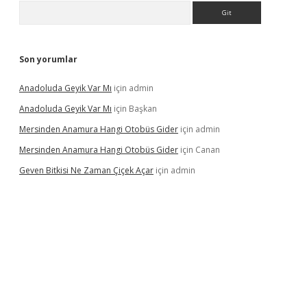
Arama
Son yorumlar
Anadoluda Geyik Var Mı
için
admin
Anadoluda Geyik Var Mı
için
Başkan
Mersinden Anamura Hangi Otobüs Gider
için
admin
Mersinden Anamura Hangi Otobüs Gider
için
Canan
Geven Bitkisi Ne Zaman Çiçek Açar
için
admin
üncel giriş