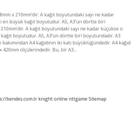
mm x 210mm’dir. A kağıt boyutundaki sayı ne kadar
en büyük kağıt boyutudur. A5, A3’ün dörtte biri
10mm’dir. A kağıt boyutundaki sayı ne kadar küçükse o
ağıt boyutudur. A5, A3’ün dörtte biri boyutundadır. A3
 bakımından A4 kağıdının iki katı büyüklüğündedir. A4 kağıd
420mm ölçülerindedir. Bu, bir A3…
s://bendes.com.tr
knight online
nttgame
Sitemap