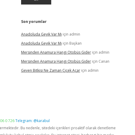
Son yorumlar
Anadoluda Geyik Var Mı
için
admin
Anadoluda Geyik Var Mı
için
Başkan
Mersinden Anamura Hangi Otobüs Gider
için
admin
Mersinden Anamura Hangi Otobüs Gider
için
Canan
Geven Bitkisi Ne Zaman Çiçek Açar
için
admin
06 0 726
Telegram: @karabul
vermektedir. Bu nedenle, sitedeki içerikleri proaktif olarak denetleme