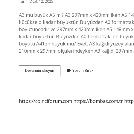
Tarih: Ocak 12, 2025
A3 mü büyük A5 mi? A3 297mm x 420mm iken A5 148
küçükse o kadar büyüktür. Bu yüzden A0 formattaki 
boyutundadır ve 297mm x 420mm iken A5 148mm x 2
kadar büyüktür. Bu yüzden A0 formattaki en büyük k
boyutu A4’ten büyük mü? Evet, A3 kağıdı yüzey alanı
210mm x 297mm ölçülerindeyken A3 kağıdı 297mm x 
A3
Devamını okuyun
Yorum Bırak
A4
A5
Hangisi
Daha
Büyük
https://coinciforum.com
https://bombas.com.tr
http