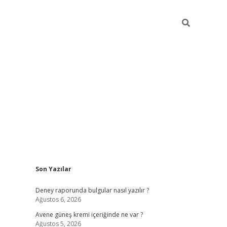
Sidebar
Son Yazılar
betexper güncel giri
Deney raporunda bulgular nasıl yazılır ?
Ağustos 6, 2026
Avene güneş kremi içeriğinde ne var ?
Ağustos 5, 2026