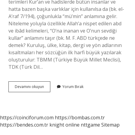
terimleri Kur’an ve hadislerde bütün insanlar ve
hatta bazen başka varlıklar için kullanılsa da (bk. el-
A’raf 7/194), çoğunlukla “mü’min” anlamına gelir.
Niteleme yoluyla özellikle Allah’a nispet edilen abd
ve ibâd kelimeleri, “O’na inanan ve O’nun sevdiği
kullar” anlamını taşır (bk. M. F. ABD türkçede ne
demek? Kuruluş, ülke, kitap, dergi ve yön adlarının
kısaltmaları her sözcüğün ilk harfi büyük yazılarak
oluşturulur: TBMM (Türkiye Büyük Millet Meclisi),
TDK (Türk Dil…
Abd
Devamını okuyun
Yorum Bırak
Manasi
Nedir
https://coinciforum.com
https://bombas.com.tr
https://bendes.com.tr
knight online
nttgame
Sitemap