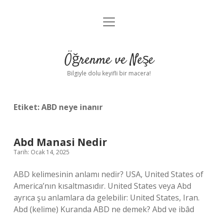
menüyü
Anasayfa
aç
Gizlilik Politikası
Öğrenme ve Neşe
Yasal Uyarı
Bilgiyle dolu keyifli bir macera!
Hakkımızda
Etiket:
ABD neye inanır
Abd Manasi Nedir
Tarih: Ocak 14, 2025
ABD kelimesinin anlamı nedir? USA, United States of
America’nın kısaltmasıdır. United States veya Abd
ayrıca şu anlamlara da gelebilir: United States, Iran.
Abd (kelime) Kuranda ABD ne demek? Abd ve ibâd