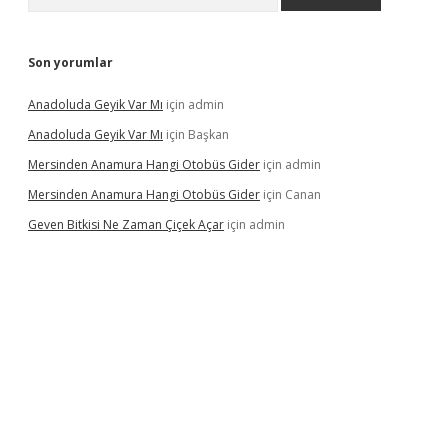
Son yorumlar
Anadoluda Geyik Var Mı
için
admin
Anadoluda Geyik Var Mı
için
Başkan
Mersinden Anamura Hangi Otobüs Gider
için
admin
Mersinden Anamura Hangi Otobüs Gider
için
Canan
Geven Bitkisi Ne Zaman Çiçek Açar
için
admin
ncel giriş