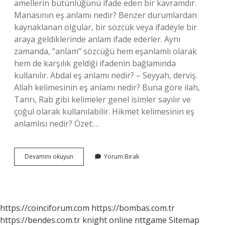
amellerin bütünlüğünü ifade eden bir kavramdır.
Manasının eş anlamı nedir? Benzer durumlardan
kaynaklanan olgular, bir sözcük veya ifadeyle bir
araya geldiklerinde anlam ifade ederler. Aynı
zamanda, “anlam” sözcüğü hem eşanlamlı olarak
hem de karşılık geldiği ifadenin bağlamında
kullanılır. Abdal eş anlamı nedir? – Seyyah, derviş.
Allah kelimesinin eş anlamı nedir? Buna göre ilah,
Tanrı, Rab gibi kelimeler genel isimler sayılır ve
çoğul olarak kullanılabilir. Hikmet kelimesinin eş
anlamlısı nedir? Özet:…
Hikmet
Devamını okuyun
Yorum Bırak
Eş
Anlamı
Nedir
https://coinciforum.com
https://bombas.com.tr
https://bendes.com.tr
knight online
nttgame
Sitemap