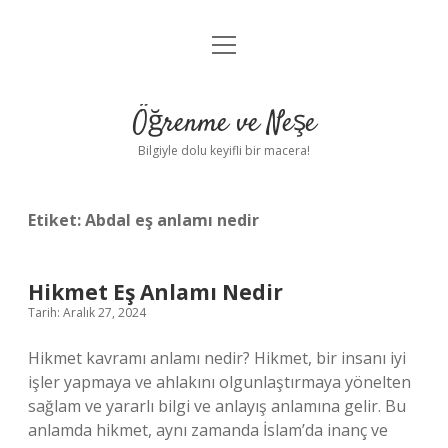
menüyü
Anasayfa
aç
Gizlilik Politikası
Öğrenme ve Neşe
Yasal Uyarı
Bilgiyle dolu keyifli bir macera!
Hakkımızda
Etiket:
Abdal eş anlamı nedir
Hikmet Eş Anlamı Nedir
Tarih: Aralık 27, 2024
Hikmet kavramı anlamı nedir? Hikmet, bir insanı iyi
işler yapmaya ve ahlakını olgunlaştırmaya yönelten
sağlam ve yararlı bilgi ve anlayış anlamına gelir. Bu
anlamda hikmet, aynı zamanda İslam’da inanç ve