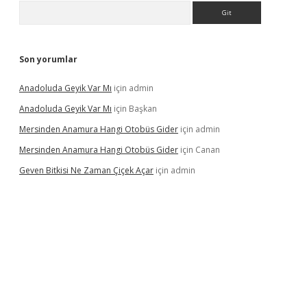
Arama
Son yorumlar
Anadoluda Geyik Var Mı
için
admin
Anadoluda Geyik Var Mı
için
Başkan
Mersinden Anamura Hangi Otobüs Gider
için
admin
Mersinden Anamura Hangi Otobüs Gider
için
Canan
Geven Bitkisi Ne Zaman Çiçek Açar
için
admin
güncel giriş