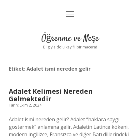
menüyü
Anasayfa
aç
Gizlilik Politikası
Öğrenme ve Neşe
Yasal Uyarı
Bilgiyle dolu keyifli bir macera!
Hakkımızda
Etiket:
Adalet ismi nereden gelir
Adalet Kelimesi Nereden
Gelmektedir
Tarih: Ekim 2, 2024
Adalet ismi nereden gelir? Adalet “haklara saygı
göstermek” anlamına gelir. Adaletin Latince kökeni,
modern İngilizce, Fransızca ve diğer Batı dillerindeki