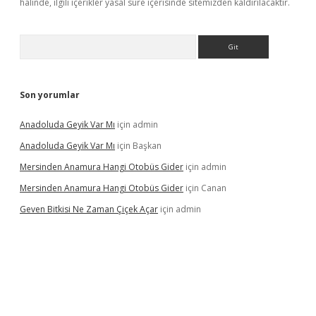
halinde, ilgili içerikler yasal süre içerisinde sitemizden kaldırılacaktır.
Arama
Son yorumlar
Anadoluda Geyik Var Mı
için
admin
Anadoluda Geyik Var Mı
için
Başkan
Mersinden Anamura Hangi Otobüs Gider
için
admin
Mersinden Anamura Hangi Otobüs Gider
için
Canan
Geven Bitkisi Ne Zaman Çiçek Açar
için
admin