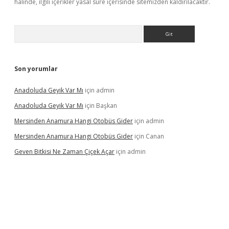
halinde, ilgili içerikler yasal süre içerisinde sitemizden kaldırılacaktır.
Arama
Son yorumlar
Anadoluda Geyik Var Mı
için
admin
Anadoluda Geyik Var Mı
için
Başkan
Mersinden Anamura Hangi Otobüs Gider
için
admin
Mersinden Anamura Hangi Otobüs Gider
için
Canan
Geven Bitkisi Ne Zaman Çiçek Açar
için
admin