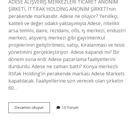
ADESE ALIŞVERİŞ MERKEZLERİ TİCARET ANONİM
ŞİRKETİ, İTTİFAK HOLDİNG ANONİM ŞİRKETİ’nin
perakende markasıdır. Adese ne oluyor? Yenilikçi,
kaliteli ve değer odaklı yaklaşımıyla Adese, nitelikli
arsa temini, daire, rezidans, ofis, iş merkezi, endüstri
merkezi, alışveriş merkezi gibi gayrimenkul
projelerinin geliştirilmesi, satışı, kiralanması ve tesis
yönetimini gerçekleştiriyor. Adese kapandı mı? Bir
dönem sona erdi: Adese pazarlama faaliyetlerini
durdurdu. Adese ne zaman battı? Konya merkezli
İttifak Holding’in perakende markası Adese Markets
kapatılacak. Faaliyetlerine son verecek olan şirketin
60…
Adese
Devamını okuyun
10 Yorum
Satıldı
Mı