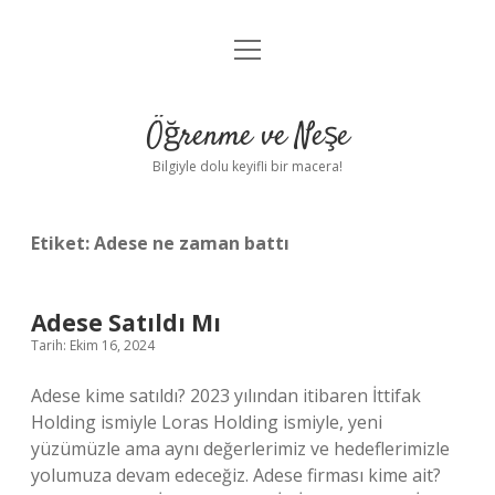
menüyü
Anasayfa
aç
Gizlilik Politikası
Öğrenme ve Neşe
Yasal Uyarı
Bilgiyle dolu keyifli bir macera!
Hakkımızda
Etiket:
Adese ne zaman battı
Adese Satıldı Mı
Tarih: Ekim 16, 2024
Adese kime satıldı? 2023 yılından itibaren İttifak
Holding ismiyle Loras Holding ismiyle, yeni
yüzümüzle ama aynı değerlerimiz ve hedeflerimizle
yolumuza devam edeceğiz. Adese firması kime ait?