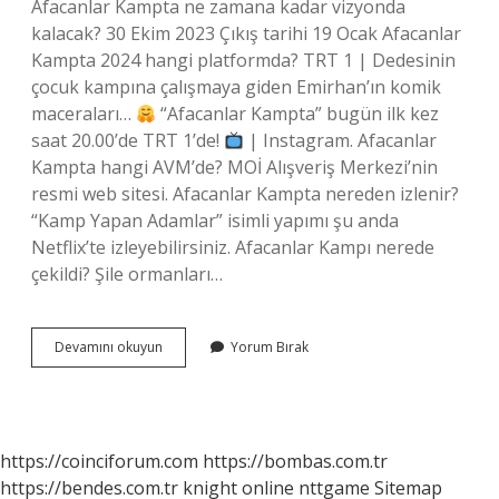
Afacanlar Kampta ne zamana kadar vizyonda
kalacak? 30 Ekim 2023 Çıkış tarihi 19 Ocak Afacanlar
Kampta 2024 hangi platformda? TRT 1 | Dedesinin
çocuk kampına çalışmaya giden Emirhan’ın komik
maceraları…
“Afacanlar Kampta” bugün ilk kez
saat 20.00’de TRT 1’de!
| Instagram. Afacanlar
Kampta hangi AVM’de? MOİ Alışveriş Merkezi’nin
resmi web sitesi. Afacanlar Kampta nereden izlenir?
“Kamp Yapan Adamlar” isimli yapımı şu anda
Netflix’te izleyebilirsiniz. Afacanlar Kampı nerede
çekildi? Şile ormanları…
Afacanlar
Devamını okuyun
Yorum Bırak
Kampı
Ne
Zaman
Çıkacak
https://coinciforum.com
https://bombas.com.tr
https://bendes.com.tr
knight online
nttgame
Sitemap