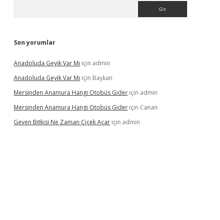
Arama
Son yorumlar
Anadoluda Geyik Var Mı
için
admin
Anadoluda Geyik Var Mı
için
Başkan
Mersinden Anamura Hangi Otobüs Gider
için
admin
Mersinden Anamura Hangi Otobüs Gider
için
Canan
Geven Bitkisi Ne Zaman Çiçek Açar
için
admin
ncel giriş