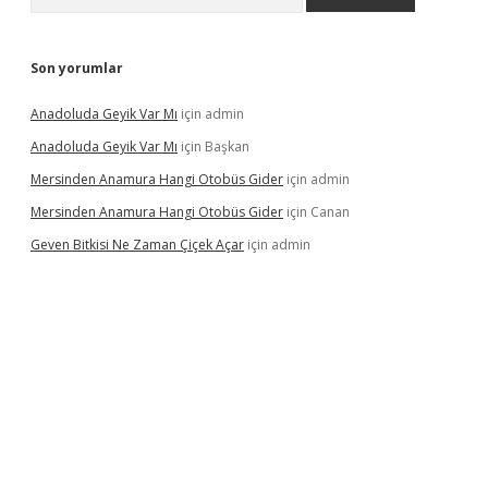
Son yorumlar
Anadoluda Geyik Var Mı
için
admin
Anadoluda Geyik Var Mı
için
Başkan
Mersinden Anamura Hangi Otobüs Gider
için
admin
Mersinden Anamura Hangi Otobüs Gider
için
Canan
Geven Bitkisi Ne Zaman Çiçek Açar
için
admin
üncel giriş