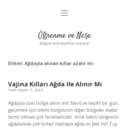
menüyü
Anasayfa
aç
Gizlilik Politikası
Öğrenme ve Neşe
Yasal Uyarı
Bilgiyle dolu keyifli bir macera!
Hakkımızda
Etiket:
Ağdayla alınan kıllar azalır mı
Vajina Kılları Ağda Ile Alınır Mı
Tarih: Kasım 11, 2024
Ağdayla özel bölge alınır mı? Steril ve keyifli bir gün
geçirmek için bikini bölgesinin diğer bölgeler kadar
temiz olması çok ferahlatıcıdır. Artık bikini bölgesini
ağdalamak çok kolay! Vajinaya ağda mı jilet mi? Tüy