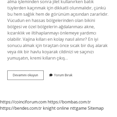
alma işleminden sonra jilet kullanırken batık
tüylerden kaçınmak için dikkatli olunmalıdır, çünkü
bu hem sağlık hem de görünüm açısından zararlıdır.
Vücudun en hassas bölgelerinden olan bikini
bölgesi ve özel bölgelerin ağdalanması akne,
kızarıklık ve iltihaplanmayı önlemeye yardımcı
olabilir. Vajina kılları en kolay nasıl alınır? En iyi
sonucu almak için tıraştan önce sıcak bir duş alarak
veya ılık bir havlu koyarak cildinizi ve saçınızı
yumuşatın, kremi kılların çıkış…
Vajina
Devamını okuyun
Yorum Bırak
Kılları
Ağda
Ile
Alınır
Mı
https://coinciforum.com
https://bombas.com.tr
https://bendes.com.tr
knight online
nttgame
Sitemap