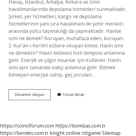
Havaş, İstanbul, Antalya, Ankara ve İzmir
havalimanlarında depolama hizmetleri sunmaktadır.
Şirket, yer hizmetleri, kargo ve depolama
hizmetlerinin yanı sıra havalimanı ile şehir merkezi
arasında yolcu taşımacılığı da yapmaktadır. Havise
ismi ne demek? Koruyan, muhafaza eden, koruyan.
2. Kur’an-ı Kerim’i ezbere okuyan kimse. Havin ismi
ne demektir? Havin kelimesi hızlı tempolu anlamına
gelir. Enerjik ve çılgın insanlar için kullanılır. Havin
ismi aynı zamanda inatçı anlamına gelir. Bitmek
bilmeyen enerjiye sahip, geç yorulan…
Havis
Devamını okuyun
Yorum Bırak
Ismi
Ne
Demek
https://coinciforum.com
https://bombas.com.tr
https://bendes.com.tr
knight online
nttgame
Sitemap