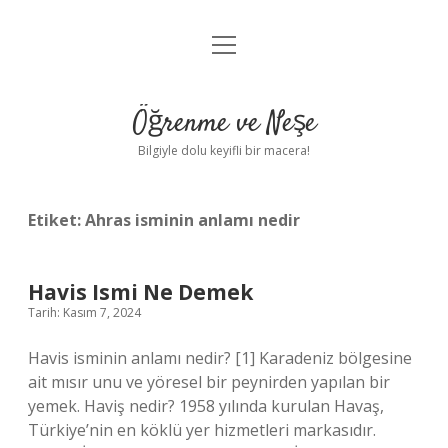
menüyü
Anasayfa
aç
Gizlilik Politikası
Öğrenme ve Neşe
Yasal Uyarı
Bilgiyle dolu keyifli bir macera!
Hakkımızda
Etiket:
Ahras isminin anlamı nedir
Havis Ismi Ne Demek
Tarih: Kasım 7, 2024
Havis isminin anlamı nedir? [1] Karadeniz bölgesine
ait mısır unu ve yöresel bir peynirden yapılan bir
yemek. Haviş nedir? 1958 yılında kurulan Havaş,
Türkiye’nin en köklü yer hizmetleri markasıdır.