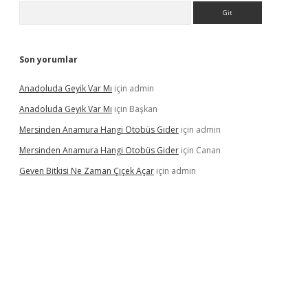
Arama
Son yorumlar
Anadoluda Geyik Var Mı
için
admin
Anadoluda Geyik Var Mı
için
Başkan
Mersinden Anamura Hangi Otobüs Gider
için
admin
Mersinden Anamura Hangi Otobüs Gider
için
Canan
Geven Bitkisi Ne Zaman Çiçek Açar
için
admin
üncel giriş