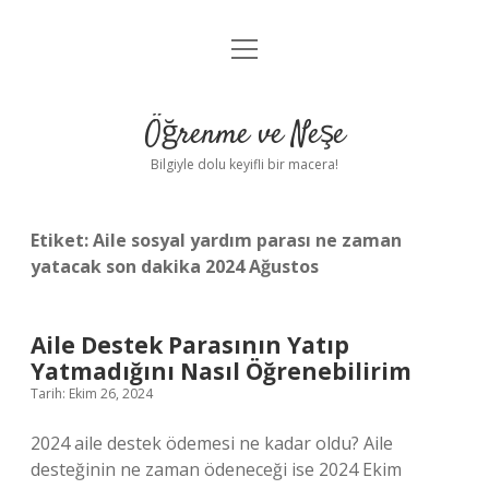
menüyü
Anasayfa
aç
Gizlilik Politikası
Öğrenme ve Neşe
Yasal Uyarı
Bilgiyle dolu keyifli bir macera!
Hakkımızda
Etiket:
Aile sosyal yardım parası ne zaman
yatacak son dakika 2024 Ağustos
Aile Destek Parasının Yatıp
Yatmadığını Nasıl Öğrenebilirim
Tarih: Ekim 26, 2024
2024 aile destek ödemesi ne kadar oldu? Aile
desteğinin ne zaman ödeneceği ise 2024 Ekim