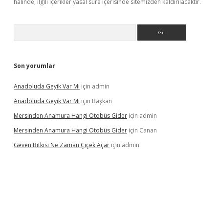
halinde, ilgili içerikler yasal süre içerisinde sitemizden kaldırılacaktır.
Arama
Son yorumlar
Anadoluda Geyik Var Mı
için
admin
Anadoluda Geyik Var Mı
için
Başkan
Mersinden Anamura Hangi Otobüs Gider
için
admin
Mersinden Anamura Hangi Otobüs Gider
için
Canan
Geven Bitkisi Ne Zaman Çiçek Açar
için
admin