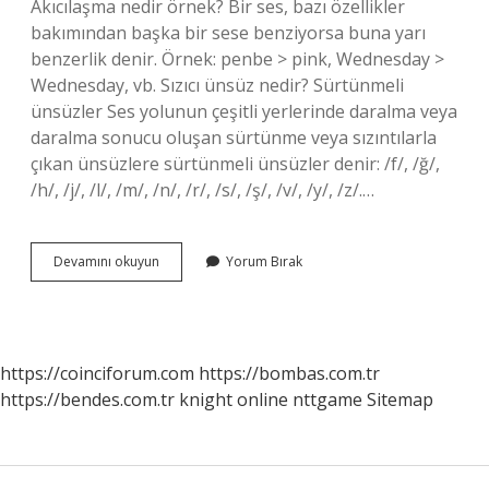
Akıcılaşma nedir örnek? Bir ses, bazı özellikler
bakımından başka bir sese benziyorsa buna yarı
benzerlik denir. Örnek: penbe > pink, Wednesday >
Wednesday, vb. Sızıcı ünsüz nedir? Sürtünmeli
ünsüzler Ses yolunun çeşitli yerlerinde daralma veya
daralma sonucu oluşan sürtünme veya sızıntılarla
çıkan ünsüzlere sürtünmeli ünsüzler denir: /f/, /ğ/,
/h/, /j/, /l/, /m/, /n/, /r/, /s/, /ş/, /v/, /y/, /z/.…
Sızıcılaşma
Devamını okuyun
Yorum Bırak
Ne
Demektir
https://coinciforum.com
https://bombas.com.tr
https://bendes.com.tr
knight online
nttgame
Sitemap