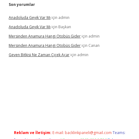
Son yorumlar
Anadoluda Geyik Var Mı
için
admin
Anadoluda Geyik Var Mı
için
Başkan
Mersinden Anamura Hangi Otobüs Gider
için
admin
Mersinden Anamura Hangi Otobüs Gider
için
Canan
Geven Bitkisi Ne Zaman Çiçek Açar
için
admin
ncel giriş
Reklam ve İletişim:
E-mail:
backlinkpaneli@gmail.com
Teams: