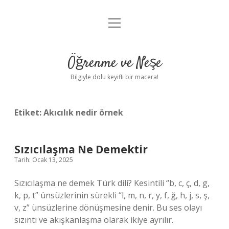
menüyü
Anasayfa
aç
Gizlilik Politikası
Öğrenme ve Neşe
Yasal Uyarı
Bilgiyle dolu keyifli bir macera!
Hakkımızda
Etiket:
Akıcılık nedir örnek
Sızıcılaşma Ne Demektir
Tarih: Ocak 13, 2025
Sızıcılaşma ne demek Türk dili? Kesintili “b, c, ç, d, g,
k, p, t” ünsüzlerinin sürekli “l, m, n, r, y, f, ğ, h, j, s, ş,
v, z” ünsüzlerine dönüşmesine denir. Bu ses olayı
sızıntı ve akışkanlaşma olarak ikiye ayrılır.