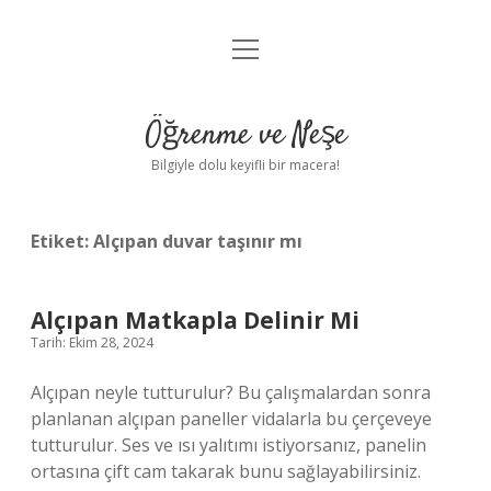
menüyü
Anasayfa
aç
Gizlilik Politikası
Öğrenme ve Neşe
Yasal Uyarı
Bilgiyle dolu keyifli bir macera!
Hakkımızda
Etiket:
Alçıpan duvar taşınır mı
Alçıpan Matkapla Delinir Mi
Tarih: Ekim 28, 2024
Alçıpan neyle tutturulur? Bu çalışmalardan sonra
planlanan alçıpan paneller vidalarla bu çerçeveye
tutturulur. Ses ve ısı yalıtımı istiyorsanız, panelin
ortasına çift cam takarak bunu sağlayabilirsiniz.