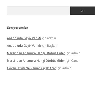
Arama
Son yorumlar
Anadoluda Geyik Var Mı
için
admin
Anadoluda Geyik Var Mı
için
Başkan
Mersinden Anamura Hangi Otobüs Gider
için
admin
Mersinden Anamura Hangi Otobüs Gider
için
Canan
Geven Bitkisi Ne Zaman Çiçek Açar
için
admin
güncel giriş