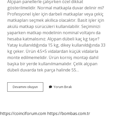
Alçıpan panellerle çalışırken özel dikkat
gösterilmelidir. Normal matkapla duvar delinir mi?
Profesyonel işler için darbeli matkaplar veya çekiç
matkapları seçmek akıllıca olacaktır. Basit işler için
akülü matkap sürücüleri kullanılabilir. Seçiminizi
yaparken matkap modelinin nominal voltajını da
hesaba katmalısınız. Alçıpan dübeli kaç kg taşır?
Yatay kullanıldığında 15 kg, dikey kullanıldığında 33
kg çeker. Ürün 4.5×5 vidalardan küçük vidalarla
monte edilmemelidir. Ürün korniş montajı dahil
başka bir yerde kullanılmamalıdır. Çelik alçıpan
dübeli duvarda tek parça halinde 55…
Alçıpan
Devamını okuyun
Yorum Bırak
Matkapla
Delinir
Mi
https://coinciforum.com
https://bombas.com.tr