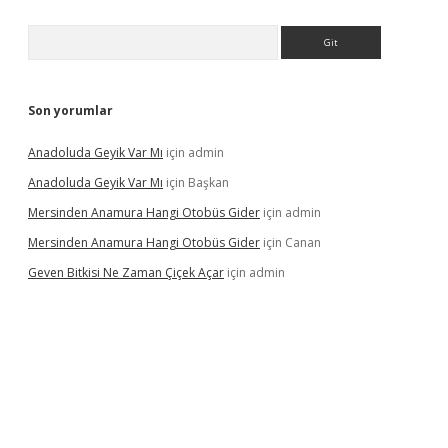
Arama
Son yorumlar
Anadoluda Geyik Var Mı
için
admin
Anadoluda Geyik Var Mı
için
Başkan
Mersinden Anamura Hangi Otobüs Gider
için
admin
Mersinden Anamura Hangi Otobüs Gider
için
Canan
Geven Bitkisi Ne Zaman Çiçek Açar
için
admin
ncel giriş