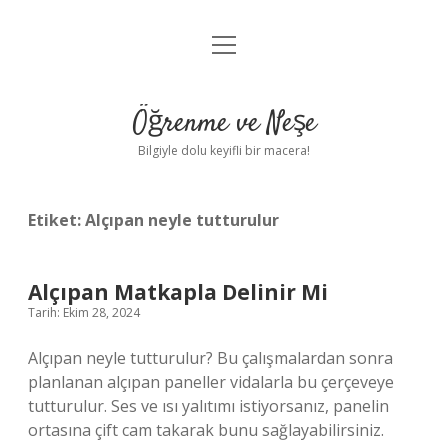
menüyü
Anasayfa
aç
Gizlilik Politikası
Öğrenme ve Neşe
Yasal Uyarı
Bilgiyle dolu keyifli bir macera!
Hakkımızda
Etiket:
Alçıpan neyle tutturulur
Alçıpan Matkapla Delinir Mi
Tarih: Ekim 28, 2024
Alçıpan neyle tutturulur? Bu çalışmalardan sonra
planlanan alçıpan paneller vidalarla bu çerçeveye
tutturulur. Ses ve ısı yalıtımı istiyorsanız, panelin
ortasına çift cam takarak bunu sağlayabilirsiniz.