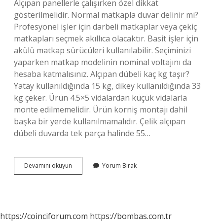
Alçıpan panellerle çalışırken özel dikkat
gösterilmelidir. Normal matkapla duvar delinir mi?
Profesyonel işler için darbeli matkaplar veya çekiç
matkapları seçmek akıllıca olacaktır. Basit işler için
akülü matkap sürücüleri kullanılabilir. Seçiminizi
yaparken matkap modelinin nominal voltajını da
hesaba katmalısınız. Alçıpan dübeli kaç kg taşır?
Yatay kullanıldığında 15 kg, dikey kullanıldığında 33
kg çeker. Ürün 4.5×5 vidalardan küçük vidalarla
monte edilmemelidir. Ürün korniş montajı dahil
başka bir yerde kullanılmamalıdır. Çelik alçıpan
dübeli duvarda tek parça halinde 55…
Alçıpan
Devamını okuyun
Yorum Bırak
Matkapla
Delinir
Mi
https://coinciforum.com
https://bombas.com.tr