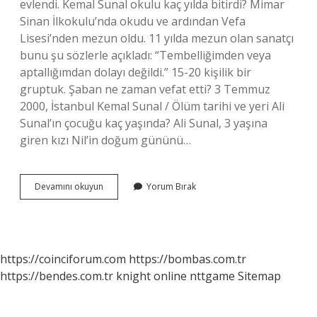
evlendi. Kemal Sunal okulu kaç yılda bitirdi? Mimar
Sinan İlkokulu’nda okudu ve ardından Vefa
Lisesi’nden mezun oldu. 11 yılda mezun olan sanatçı
bunu şu sözlerle açıkladı: “Tembelliğimden veya
aptallığımdan dolayı değildi.” 15-20 kişilik bir
gruptuk. Şaban ne zaman vefat etti? 3 Temmuz
2000, İstanbul Kemal Sunal / Ölüm tarihi ve yeri Ali
Sunal’ın çocuğu kaç yaşında? Ali Sunal, 3 yaşına
giren kızı Nil’in doğum gününü…
Ali
Devamını okuyun
Yorum Bırak
Sunal
Kaç
Yılında
Doğ
https://coinciforum.com
https://bombas.com.tr
https://bendes.com.tr
knight online
nttgame
Sitemap