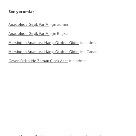
Son yorumlar
Anadoluda Geyik Var Mı
için
admin
Anadoluda Geyik Var Mı
için
Başkan
Mersinden Anamura Hangi Otobüs Gider
için
admin
Mersinden Anamura Hangi Otobüs Gider
için
Canan
Geven Bitkisi Ne Zaman Çiçek Açar
için
admin
ncel giriş