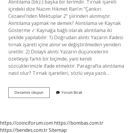
Alıntılama (bkz.) başka bir terimdir. Tırnak işareti
içindeki dize Nazım Hikmet Ran’ın “Çankırı
Cezaevi’nden Mektuplar 2” şiirinden alınmıştır.
Alıntılama yapmak ne demek? Alıntılama ve Kaynak
Gösterme ✓ Kaynağa bağlı olarak alıntılama iki
şekilde yapılabilir: 1) Doğrudan alıntı: Yazarın ifadesi
tırnak işareti içine alınır ve değiştirilmeden yeniden
üretilir. 2) Dolaylı alıntı: Yazarın düşüncelerini
özetleyip farklı bir biçimde, yani kendi
sözcüklerimizle ifade etmektir. Paragrafta alıntılama
nasıl olur? Tırnak işaretleri, sözlü veya yazılı…
Alıntılama
Devamını okuyun
Yorum Bırak
Ne
Demek
Edebiyat
https://coinciforum.com
https://bombas.com.tr
https://bendes.com.tr
Sitemap