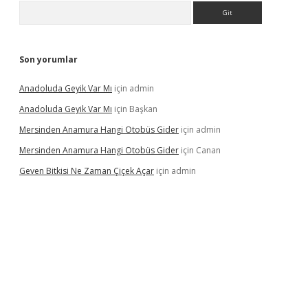
Arama
Son yorumlar
Anadoluda Geyik Var Mı
için
admin
Anadoluda Geyik Var Mı
için
Başkan
Mersinden Anamura Hangi Otobüs Gider
için
admin
Mersinden Anamura Hangi Otobüs Gider
için
Canan
Geven Bitkisi Ne Zaman Çiçek Açar
için
admin
ncel giriş