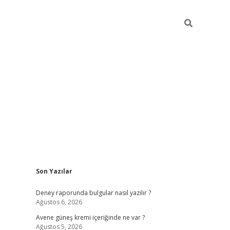
Sidebar
Son Yazılar
betexper güncel giri
Deney raporunda bulgular nasıl yazılır ?
Ağustos 6, 2026
Avene güneş kremi içeriğinde ne var ?
Ağustos 5, 2026