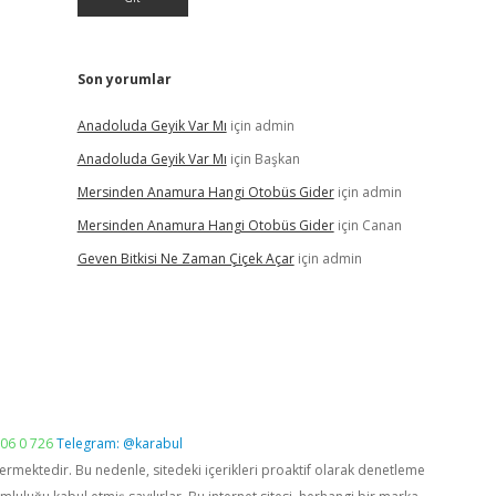
Son yorumlar
Anadoluda Geyik Var Mı
için
admin
Anadoluda Geyik Var Mı
için
Başkan
Mersinden Anamura Hangi Otobüs Gider
için
admin
Mersinden Anamura Hangi Otobüs Gider
için
Canan
Geven Bitkisi Ne Zaman Çiçek Açar
için
admin
06 0 726
Telegram: @karabul
vermektedir. Bu nedenle, sitedeki içerikleri proaktif olarak denetleme