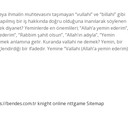
l veya ihmalin muhtevasını taşımayan “vullahi” ve “billahi” gibi
 yapılmış bir iş hakkında doğru olduğuna inanılarak söylenen
mek diyanet? Yeminlerde en önemlileri; “Allah’a yemin ederim”
in ederim”, “Rabbim şahit olsun”, “Allah’ın adıyla”, “Yemin
tmek anlamına gelir. Kuranda vallahi ne demek? Yemin, bir
lendirdiği bir ifadedir. Yemine “Vallahi (Allah’a yemin ederim)
s://bendes.com.tr
knight online
nttgame
Sitemap