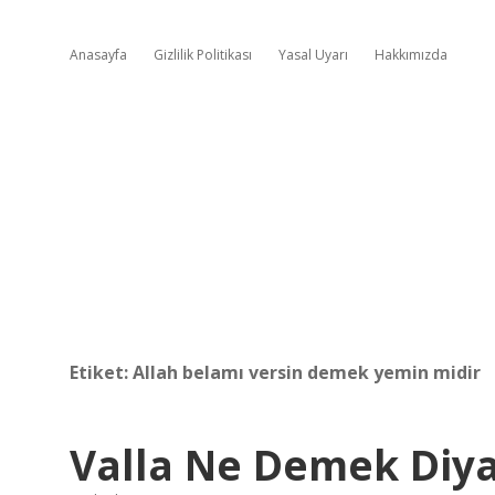
Anasayfa
Gizlilik Politikası
Yasal Uyarı
Hakkımızda
Etiket:
Allah belamı versin demek yemin midir
Valla Ne Demek Diy