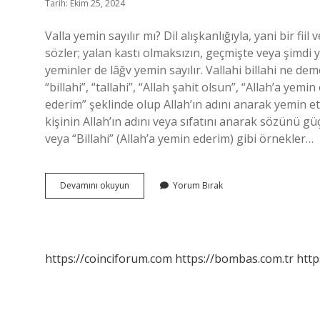
Tarih: Ekim 25, 2024
Valla yemin sayılır mı? Dil alışkanlığıyla, yani bir fii
sözler; yalan kastı olmaksızın, geçmişte veya şimdi
yeminler de lâğv yemin sayılır. Vallahi billahi ne de
“billahi”, “tallahi”, “Allah şahit olsun”, “Allah’a yem
ederim” şeklinde olup Allah’ın adını anarak yemin e
kişinin Allah’ın adını veya sıfatını anarak sözünü güç
veya “Billahi” (Allah’a yemin ederim) gibi örnekler…
Valla
Devamını okuyun
Yorum Bırak
Ne
Demek
Diyanet
https://coinciforum.com
https://bombas.com.tr
http