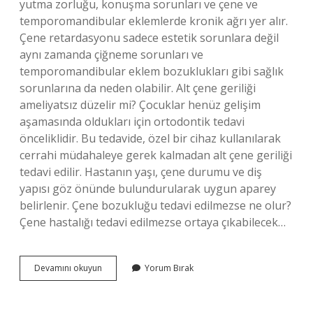
yutma zorluğu, konuşma sorunları ve çene ve
temporomandibular eklemlerde kronik ağrı yer alır.
Çene retardasyonu sadece estetik sorunlara değil
aynı zamanda çiğneme sorunları ve
temporomandibular eklem bozuklukları gibi sağlık
sorunlarına da neden olabilir. Alt çene geriliği
ameliyatsız düzelir mi? Çocuklar henüz gelişim
aşamasında oldukları için ortodontik tedavi
önceliklidir. Bu tedavide, özel bir cihaz kullanılarak
cerrahi müdahaleye gerek kalmadan alt çene geriliği
tedavi edilir. Hastanın yaşı, çene durumu ve diş
yapısı göz önünde bulundurularak uygun aparey
belirlenir. Çene bozukluğu tedavi edilmezse ne olur?
Çene hastalığı tedavi edilmezse ortaya çıkabilecek…
Alt
Devamını okuyun
Yorum Bırak
Çene
Geriliği
Tedavi