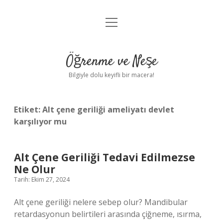
menüyü
Anasayfa
aç
Gizlilik Politikası
Öğrenme ve Neşe
Yasal Uyarı
Bilgiyle dolu keyifli bir macera!
Hakkımızda
Etiket:
Alt çene geriliği ameliyatı devlet
karşılıyor mu
Alt Çene Geriliği Tedavi Edilmezse
Ne Olur
Tarih: Ekim 27, 2024
Alt çene geriliği nelere sebep olur? Mandibular
retardasyonun belirtileri arasında çiğneme, ısırma,