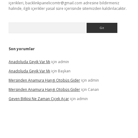
içerikleri,
backlinkpanelicomtr@gmail.com
adresine bildirmeniz
halinde, ilgili içerikler yasal süre içerisinde sitemizden kaldırılacaktır.
Arama
Son yorumlar
Anadoluda Geyik Var Mı
için
admin
Anadoluda Geyik Var Mı
için
Başkan
Mersinden Anamura Hangi Otobüs Gider
için
admin
Mersinden Anamura Hangi Otobüs Gider
için
Canan
Geven Bitkisi Ne Zaman Çiçek Açar
için
admin