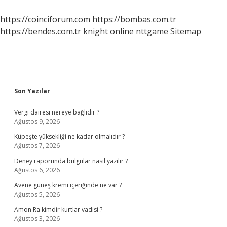
Edilmezse
Ne
https://coinciforum.com
https://bombas.com.tr
Olur
https://bendes.com.tr
knight online
nttgame
Sitemap
Sidebar
Son Yazılar
Vergi dairesi nereye bağlıdır ?
Ağustos 9, 2026
Küpeşte yüksekliği ne kadar olmalıdır ?
Ağustos 7, 2026
Deney raporunda bulgular nasıl yazılır ?
Ağustos 6, 2026
Avene güneş kremi içeriğinde ne var ?
Ağustos 5, 2026
Amon Ra kimdir kurtlar vadisi ?
Ağustos 3, 2026