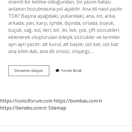
önemli bir kelime olduğundan, bir yazım hatası
anlamın bozulmasına yol açabilir. Ana dil nasıl yazılır
TDK? Başına aşağıdaki, yukarıdaki, ana, ön, arka,
arkada, yan, karşı, içinde, dışında, ortada, büyük,
küçük, sağ, sol, ileri, bir, iki, tek, çok, çift sözcükleri
eklenerek oluşturulan bileşik sözcükler ve terimler
ayrı ayrı yazılır: alt kurul, alt başlık; üst kat, üst kat;
ana bilim dalı, ana dil; önsöz, önyargı;…
Ana
Devamını okuyun
Yorum Bırak
Dili
Neden
Ayrı
https://coinciforum.com
https://bombas.com.tr
https://bendes.com.tr
Sitemap