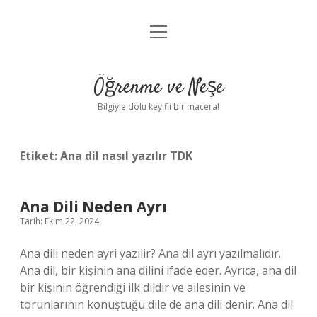
menüyü
Anasayfa
aç
Gizlilik Politikası
Öğrenme ve Neşe
Yasal Uyarı
Bilgiyle dolu keyifli bir macera!
Hakkımızda
Etiket:
Ana dil nasıl yazılır TDK
Ana Dili Neden Ayrı
Tarih: Ekim 22, 2024
Ana dili neden ayri yazilir? Ana dil ayrı yazılmalıdır.
Ana dil, bir kişinin ana dilini ifade eder. Ayrıca, ana dil
bir kişinin öğrendiği ilk dildir ve ailesinin ve
torunlarının konuştuğu dile de ana dili denir. Ana dil