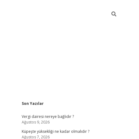
Sidebar
Son Yazılar
betexper güncel giri
Vergi dairesi nereye bağlıdır ?
Ağustos 9, 2026
Küpeşte yüksekliği ne kadar olmalıdır ?
Ağustos 7, 2026