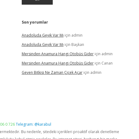
Son yorumlar
Anadoluda Geyik Var Mı
için
admin
Anadoluda Geyik Var Mı
için
Başkan
Mersinden Anamura Hangi Otobüs Gider
için
admin
Mersinden Anamura Hangi Otobüs Gider
için
Canan
Geven Bitkisi Ne Zaman Çiçek Açar
için
admin
06 0 726
Telegram: @karabul
vermektedir. Bu nedenle, sitedeki içerikleri proaktif olarak denetleme