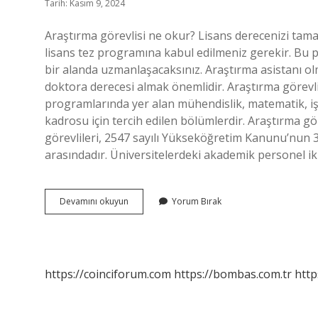
Tarih: Kasım 9, 2024
Araştırma görevlisi ne okur? Lisans derecenizi tama
lisans tez programına kabul edilmeniz gerekir. Bu pr
bir alanda uzmanlaşacaksınız. Araştırma asistanı ol
doktora derecesi almak önemlidir. Araştırma görevl
programlarında yer alan mühendislik, matematik, işl
kadrosu için tercih edilen bölümlerdir. Araştırma 
görevlileri, 2547 sayılı Yükseköğretim Kanunu’nun 3
arasındadır. Üniversitelerdeki akademik personel iki
Araştırma
Devamını okuyun
Yorum Bırak
Görevlisi
Sayısal
Mı
https://coinciforum.com
https://bombas.com.tr
http