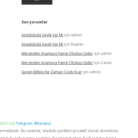
Son yorumlar
Anadoluda Geyik Var Mı
için
admin
Anadoluda Geyik Var Mı
için
Başkan
Mersinden Anamura Hangi Otobüs Gider
için
admin
Mersinden Anamura Hangi Otobüs Gider
için
Canan
Geven Bitkisi Ne Zaman Çiçek Açar
için
admin
06 0 726
Telegram: @karabul
vermektedir. Bu nedenle, sitedeki içerikleri proaktif olarak denetleme