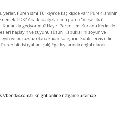
u yerler. Püren ismi Türkiye’de kaç kişide var? Püren isminin
ne demek TDK? Anadolu ağızlarında püren “meşe filizi”,
ismi Kur’an’da geçiyor mu? Hayır, Peren ismi Kur’an-ı Kerim’de
atesleri haşlayın ve suyunu süzün. Kabuklarını soyun ve
kleyin ve pürüzsüz olana kadar karıştırın. Sıcak servis edin.
Puren bitkisi (yabani çalı) Ege kıyılarında doğal olarak
s://bendes.com.tr
knight online
nttgame
Sitemap