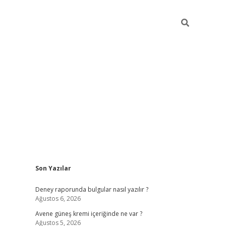
Sidebar
Son Yazılar
betexper güncel giri
Deney raporunda bulgular nasıl yazılır ?
Ağustos 6, 2026
Avene güneş kremi içeriğinde ne var ?
Ağustos 5, 2026