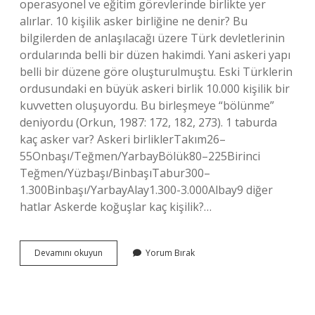
operasyonel ve eğitim görevlerinde birlikte yer
alırlar. 10 kişilik asker birliğine ne denir? Bu
bilgilerden de anlaşılacağı üzere Türk devletlerinin
ordularında belli bir düzen hakimdi. Yani askeri yapı
belli bir düzene göre oluşturulmuştu. Eski Türklerin
ordusundaki en büyük askeri birlik 10.000 kişilik bir
kuvvetten oluşuyordu. Bu birleşmeye “bölünme”
deniyordu (Orkun, 1987: 172, 182, 273). 1 taburda
kaç asker var? Askeri birliklerTakım26–
55Onbaşı/Teğmen/YarbayBölük80–225Birinci
Teğmen/Yüzbaşı/BinbaşıTabur300–
1.300Binbaşı/YarbayAlay1.300-3.000Albay9 diğer
hatlar Askerde koğuşlar kaç kişilik?…
Bir
Devamını okuyun
Yorum Bırak
Kol
Asker
Kaç
Kişi