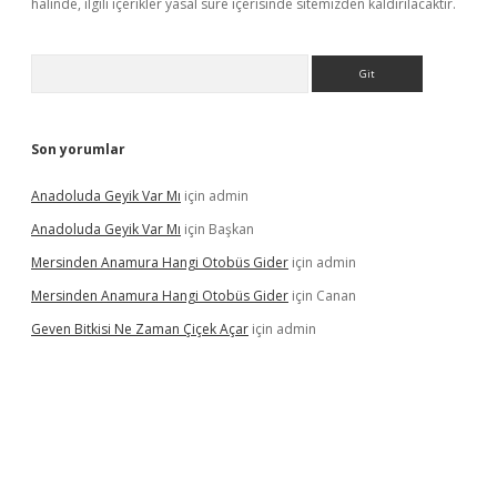
halinde, ilgili içerikler yasal süre içerisinde sitemizden kaldırılacaktır.
Arama
Son yorumlar
Anadoluda Geyik Var Mı
için
admin
Anadoluda Geyik Var Mı
için
Başkan
Mersinden Anamura Hangi Otobüs Gider
için
admin
Mersinden Anamura Hangi Otobüs Gider
için
Canan
Geven Bitkisi Ne Zaman Çiçek Açar
için
admin