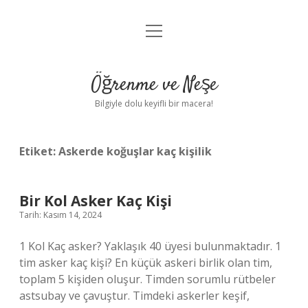
menüyü
Anasayfa
aç
Gizlilik Politikası
Öğrenme ve Neşe
Yasal Uyarı
Bilgiyle dolu keyifli bir macera!
Hakkımızda
Etiket:
Askerde koğuşlar kaç kişilik
Bir Kol Asker Kaç Kişi
Tarih: Kasım 14, 2024
1 Kol Kaç asker? Yaklaşık 40 üyesi bulunmaktadır. 1
tim asker kaç kişi? En küçük askeri birlik olan tim,
toplam 5 kişiden oluşur. Timden sorumlu rütbeler
astsubay ve çavuştur. Timdeki askerler keşif,