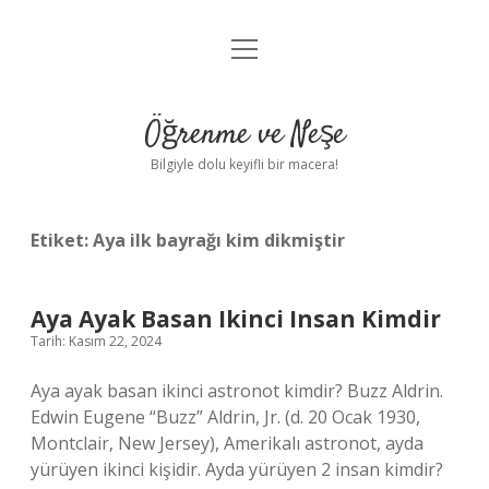
menüyü
Anasayfa
aç
Gizlilik Politikası
Öğrenme ve Neşe
Yasal Uyarı
Bilgiyle dolu keyifli bir macera!
Hakkımızda
Etiket:
Aya ilk bayrağı kim dikmiştir
Aya Ayak Basan Ikinci Insan Kimdir
Tarih: Kasım 22, 2024
Aya ayak basan ikinci astronot kimdir? Buzz Aldrin.
Edwin Eugene “Buzz” Aldrin, Jr. (d. 20 Ocak 1930,
Montclair, New Jersey), Amerikalı astronot, ayda
yürüyen ikinci kişidir. Ayda yürüyen 2 insan kimdir?