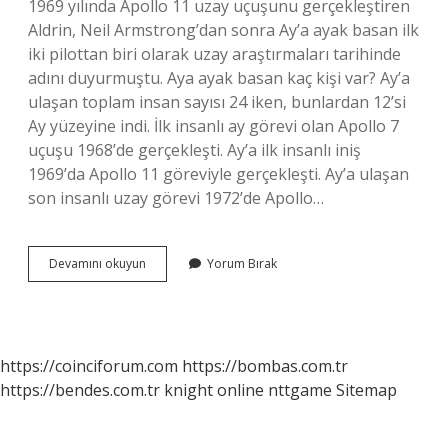
1969 yılında Apollo 11 uzay uçuşunu gerçekleştiren
Aldrin, Neil Armstrong’dan sonra Ay’a ayak basan ilk
iki pilottan biri olarak uzay araştırmaları tarihinde
adını duyurmuştu. Aya ayak basan kaç kişi var? Ay’a
ulaşan toplam insan sayısı 24 iken, bunlardan 12’si
Ay yüzeyine indi. İlk insanlı ay görevi olan Apollo 7
uçuşu 1968’de gerçekleşti. Ay’a ilk insanlı iniş
1969’da Apollo 11 göreviyle gerçekleşti. Ay’a ulaşan
son insanlı uzay görevi 1972’de Apollo…
Aya
Devamını okuyun
Yorum Bırak
Ayak
Basan
Ikinci
Insan
Kimdir
https://coinciforum.com
https://bombas.com.tr
https://bendes.com.tr
knight online
nttgame
Sitemap