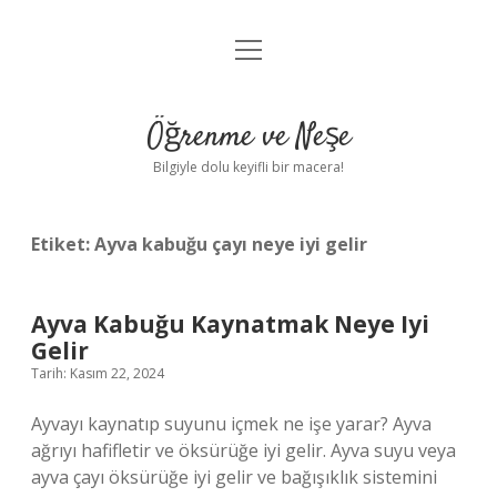
menüyü
Anasayfa
aç
Gizlilik Politikası
Öğrenme ve Neşe
Yasal Uyarı
Bilgiyle dolu keyifli bir macera!
Hakkımızda
Etiket:
Ayva kabuğu çayı neye iyi gelir
Ayva Kabuğu Kaynatmak Neye Iyi
Gelir
Tarih: Kasım 22, 2024
Ayvayı kaynatıp suyunu içmek ne işe yarar? Ayva
ağrıyı hafifletir ve öksürüğe iyi gelir. Ayva suyu veya
ayva çayı öksürüğe iyi gelir ve bağışıklık sistemini