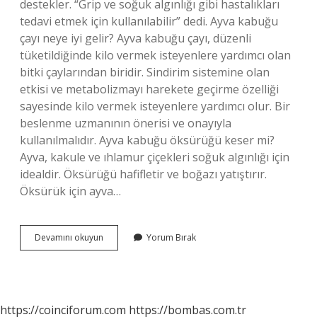
destekler. “Grip ve soğuk algınlığı gibi hastalıkları
tedavi etmek için kullanılabilir” dedi. Ayva kabuğu
çayı neye iyi gelir? Ayva kabuğu çayı, düzenli
tüketildiğinde kilo vermek isteyenlere yardımcı olan
bitki çaylarından biridir. Sindirim sistemine olan
etkisi ve metabolizmayı harekete geçirme özelliği
sayesinde kilo vermek isteyenlere yardımcı olur. Bir
beslenme uzmanının önerisi ve onayıyla
kullanılmalıdır. Ayva kabuğu öksürüğü keser mi?
Ayva, kakule ve ıhlamur çiçekleri soğuk algınlığı için
idealdir. Öksürüğü hafifletir ve boğazı yatıştırır.
Öksürük için ayva…
Ayva
Devamını okuyun
Yorum Bırak
Kabuğu
Kaynatmak
Neye
Iyi
Gelir
https://coinciforum.com
https://bombas.com.tr