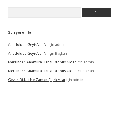
Arama
Son yorumlar
Anadoluda Geyik Var Mı
için
admin
Anadoluda Geyik Var Mı
için
Başkan
Mersinden Anamura Hangi Otobüs Gider
için
admin
Mersinden Anamura Hangi Otobüs Gider
için
Canan
Geven Bitkisi Ne Zaman Çiçek Açar
için
admin
güncel giriş