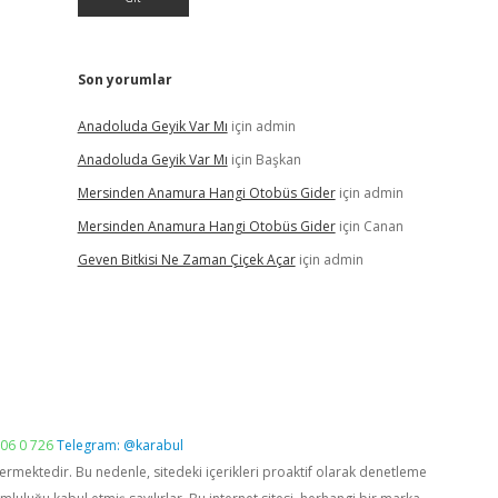
Son yorumlar
Anadoluda Geyik Var Mı
için
admin
Anadoluda Geyik Var Mı
için
Başkan
Mersinden Anamura Hangi Otobüs Gider
için
admin
Mersinden Anamura Hangi Otobüs Gider
için
Canan
Geven Bitkisi Ne Zaman Çiçek Açar
için
admin
06 0 726
Telegram: @karabul
vermektedir. Bu nedenle, sitedeki içerikleri proaktif olarak denetleme