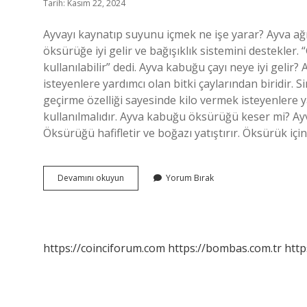
Tarih: Kasım 22, 2024
Ayvayı kaynatıp suyunu içmek ne işe yarar? Ayva ağrıy
öksürüğe iyi gelir ve bağışıklık sistemini destekler. “
kullanılabilir” dedi. Ayva kabuğu çayı neye iyi gelir
isteyenlere yardımcı olan bitki çaylarından biridir.
geçirme özelliği sayesinde kilo vermek isteyenlere 
kullanılmalıdır. Ayva kabuğu öksürüğü keser mi? Ayva,
Öksürüğü hafifletir ve boğazı yatıştırır. Öksürük içi
Ayva
Devamını okuyun
Yorum Bırak
Kabuğu
Kaynatmak
Neye
Iyi
Gelir
https://coinciforum.com
https://bombas.com.tr
http