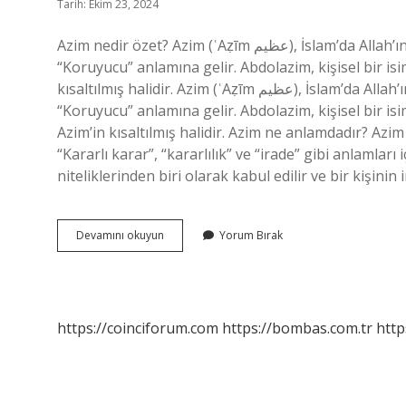
Tarih: Ekim 23, 2024
Azim nedir özet? Azim (ʿAẓīm عظيم), İslam’da Allah’ın isimlerinden biridir ve “Büyük” veya “Muhteşem” veya
“Koruyucu” anlamına gelir. Abdolazim, kişisel bir is
kısaltılmış halidir. Azim (ʿAẓīm عظيم), İslam’da Allah’ın isimlerinden biridir ve “Büyük” veya “Muhteşem” veya
“Koruyucu” anlamına gelir. Abdolazim, kişisel bir is
Azim’in kısaltılmış halidir. Azim ne anlamdadır? Azim
“Kararlı karar”, “kararlılık” ve “irade” gibi anlamlar
niteliklerinden biri olarak kabul edilir ve bir kişinin 
Azim
Devamını okuyun
Yorum Bırak
Nedir
Nasıl
Anlatılır
https://coinciforum.com
https://bombas.com.tr
http