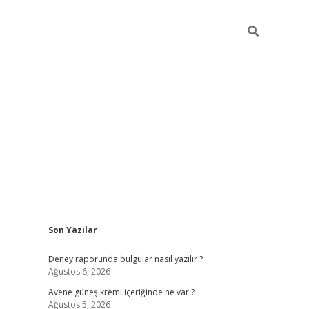
Sidebar
Son Yazılar
betexper 
Deney raporunda bulgular nasıl yazılır ?
Ağustos 6, 2026
Avene güneş kremi içeriğinde ne var ?
Ağustos 5, 2026