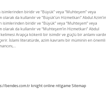
im olarak da kullanılır ve “Büyük’ün Hizmetkarı” Abdul Azim’i
im olarak da kullanılır ve “Muhteşem’in Hizmetkarı” Abdul
 kelimesi Arapça kökenli bir isimdir ve güçlü bir anlamı vardır
ı içerir. İslami literatürde, azim kavramı bir müminin en önemli
inancını,…
s://bendes.com.tr
knight online
nttgame
Sitemap