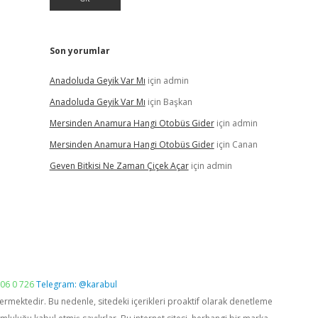
Son yorumlar
Anadoluda Geyik Var Mı
için
admin
Anadoluda Geyik Var Mı
için
Başkan
Mersinden Anamura Hangi Otobüs Gider
için
admin
Mersinden Anamura Hangi Otobüs Gider
için
Canan
Geven Bitkisi Ne Zaman Çiçek Açar
için
admin
06 0 726
Telegram: @karabul
vermektedir. Bu nedenle, sitedeki içerikleri proaktif olarak denetleme