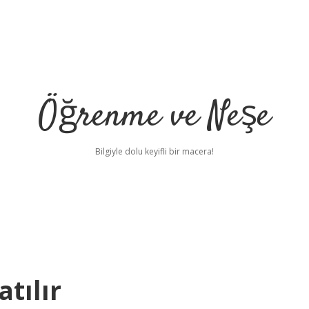
Öğrenme ve Neşe
Bilgiyle dolu keyifli bir macera!
tılır