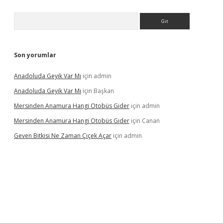
Arama
Son yorumlar
Anadoluda Geyik Var Mı
için
admin
Anadoluda Geyik Var Mı
için
Başkan
Mersinden Anamura Hangi Otobüs Gider
için
admin
Mersinden Anamura Hangi Otobüs Gider
için
Canan
Geven Bitkisi Ne Zaman Çiçek Açar
için
admin
üncel giriş