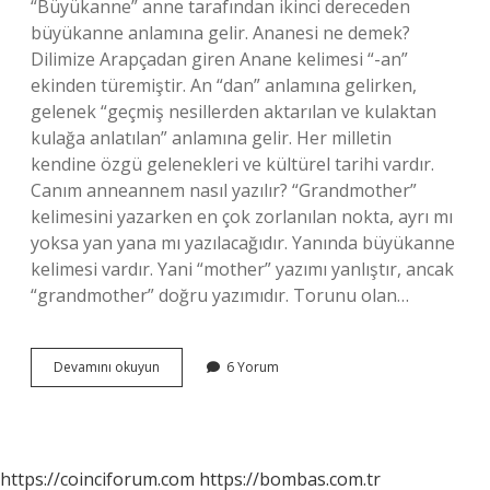
“Büyükanne” anne tarafından ikinci dereceden
büyükanne anlamına gelir. Ananesi ne demek?
Dilimize Arapçadan giren Anane kelimesi “-an”
ekinden türemiştir. An “dan” anlamına gelirken,
gelenek “geçmiş nesillerden aktarılan ve kulaktan
kulağa anlatılan” anlamına gelir. Her milletin
kendine özgü gelenekleri ve kültürel tarihi vardır.
Canım anneannem nasıl yazılır? “Grandmother”
kelimesini yazarken en çok zorlanılan nokta, ayrı mı
yoksa yan yana mı yazılacağıdır. Yanında büyükanne
kelimesi vardır. Yani “mother” yazımı yanlıştır, ancak
“grandmother” doğru yazımıdır. Torunu olan…
Anneannem
Devamını okuyun
6 Yorum
Ne
Demek
https://coinciforum.com
https://bombas.com.tr