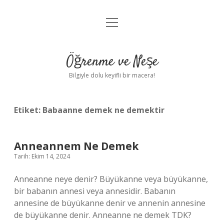
menüyü
Anasayfa
aç
Gizlilik Politikası
Öğrenme ve Neşe
Yasal Uyarı
Bilgiyle dolu keyifli bir macera!
Hakkımızda
Etiket:
Babaanne demek ne demektir
Anneannem Ne Demek
Tarih: Ekim 14, 2024
Anneanne neye denir? Büyükanne veya büyükanne,
bir babanın annesi veya annesidir. Babanın
annesine de büyükanne denir ve annenin annesine
de büyükanne denir. Anneanne ne demek TDK?