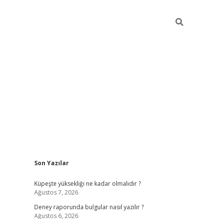
Sidebar
Son Yazılar
betexper güncel giri
Küpeşte yüksekliği ne kadar olmalıdır ?
Ağustos 7, 2026
Deney raporunda bulgular nasıl yazılır ?
Ağustos 6, 2026