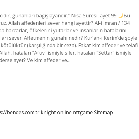
ıcıdır, günahları bağışlayandır.” Nisa Suresi, ayet 99
Bu
 Allah affedenleri sever hangi ayettir? Al-i İmran / 134.
da harcarlar, öfkelerini yutarlar ve insanların hatalarını
nları sever. Affetmenin günahı nedir? Kur’an-ı Kerim’de şöyle
ötülüktür (karşılığında bir ceza). Fakat kim affeder ve telafi
llah, hataları “Afuv” ismiyle siler, hataları “Settar” ismiyle
ederse ayet? Ve kim affeder ve…
s://bendes.com.tr
knight online
nttgame
Sitemap