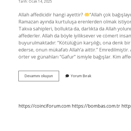
Tarih: Ocak 14, 2025
Allah affedicidir hangi ayettir?
“Allah çok bağışlay
Ramazan ayında kurtuluşa erenlerden olmak istiyoruz.
Takva sahipleri, bollukta da, darlıkta da Allah yolun
affederler. Allah da böyle iyiliksever ve cömert insa
buyurulmaktadır: “Kötülüğün karşılığı, ona denk bir k
ederse, onun mükafatı Allah’a aittir.” Emredilmiştir. A
örter ve günahları “Gafur” ismiyle bağışlar. Kim aff
Affetmek
Devamını okuyun
Yorum Bırak
Hangi
Ayette
Geçiyor
https://coinciforum.com
https://bombas.com.tr
http