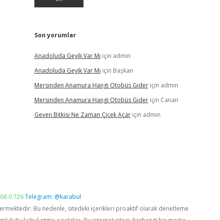
Son yorumlar
Anadoluda Geyik Var Mı
için
admin
Anadoluda Geyik Var Mı
için
Başkan
Mersinden Anamura Hangi Otobüs Gider
için
admin
Mersinden Anamura Hangi Otobüs Gider
için
Canan
Geven Bitkisi Ne Zaman Çiçek Açar
için
admin
06 0 726
Telegram: @karabul
vermektedir. Bu nedenle, sitedeki içerikleri proaktif olarak denetleme