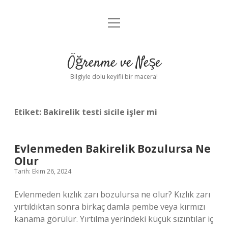
menüyü
Anasayfa
aç
Gizlilik Politikası
Öğrenme ve Neşe
Yasal Uyarı
Bilgiyle dolu keyifli bir macera!
Hakkımızda
Etiket:
Bakirelik testi sicile işler mi
Evlenmeden Bakirelik Bozulursa Ne
Olur
Tarih: Ekim 26, 2024
Evlenmeden kızlık zarı bozulursa ne olur? Kızlık zarı
yırtıldıktan sonra birkaç damla pembe veya kırmızı
kanama görülür. Yırtılma yerindeki küçük sızıntılar iç