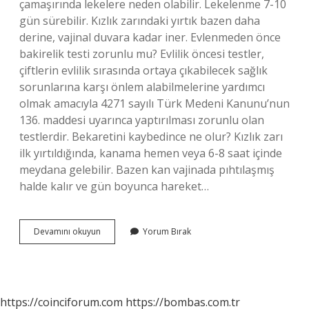
çamaşırında lekelere neden olabilir. Lekelenme 7-10
gün sürebilir. Kızlık zarındaki yırtık bazen daha
derine, vajinal duvara kadar iner. Evlenmeden önce
bakirelik testi zorunlu mu? Evlilik öncesi testler,
çiftlerin evlilik sırasında ortaya çıkabilecek sağlık
sorunlarına karşı önlem alabilmelerine yardımcı
olmak amacıyla 4271 sayılı Türk Medeni Kanunu’nun
136. maddesi uyarınca yaptırılması zorunlu olan
testlerdir. Bekaretini kaybedince ne olur? Kızlık zarı
ilk yırtıldığında, kanama hemen veya 6-8 saat içinde
meydana gelebilir. Bazen kan vajinada pıhtılaşmış
halde kalır ve gün boyunca hareket…
Evlenmeden
Devamını okuyun
Yorum Bırak
Bakirelik
Bozulursa
Ne
Olur
https://coinciforum.com
https://bombas.com.tr