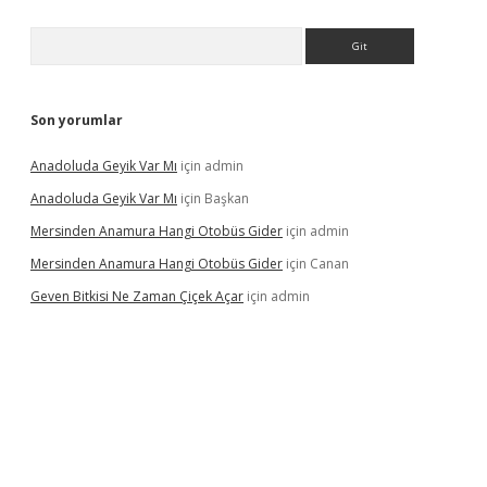
Arama
Son yorumlar
Anadoluda Geyik Var Mı
için
admin
Anadoluda Geyik Var Mı
için
Başkan
Mersinden Anamura Hangi Otobüs Gider
için
admin
Mersinden Anamura Hangi Otobüs Gider
için
Canan
Geven Bitkisi Ne Zaman Çiçek Açar
için
admin
üncel giriş