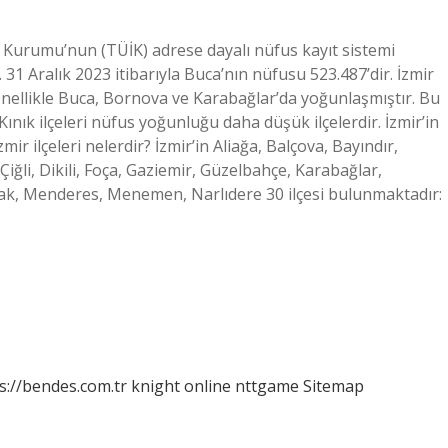
tik Kurumu’nun (TÜİK) adrese dayalı nüfus kayıt sistemi
. 31 Aralık 2023 itibarıyla Buca’nın nüfusu 523.487’dir. İzmir
enellikle Buca, Bornova ve Karabağlar’da yoğunlaşmıştır. Bu
Kınık ilçeleri nüfus yoğunluğu daha düşük ilçelerdir. İzmir’in
mir ilçeleri nelerdir? İzmir’in Aliağa, Balçova, Bayındır,
ğli, Dikili, Foça, Gaziemir, Güzelbahçe, Karabağlar,
nak, Menderes, Menemen, Narlıdere 30 ilçesi bulunmaktadır:
s://bendes.com.tr
knight online
nttgame
Sitemap