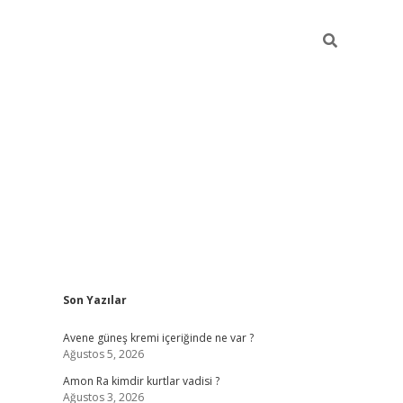
Sidebar
Son Yazılar
betexper güncel giri
Avene güneş kremi içeriğinde ne var ?
Ağustos 5, 2026
Amon Ra kimdir kurtlar vadisi ?
Ağustos 3, 2026