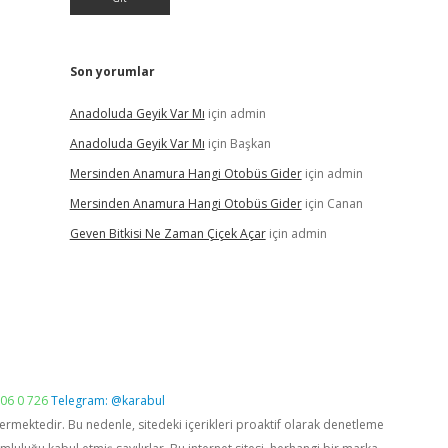
Son yorumlar
Anadoluda Geyik Var Mı
için
admin
Anadoluda Geyik Var Mı
için
Başkan
Mersinden Anamura Hangi Otobüs Gider
için
admin
Mersinden Anamura Hangi Otobüs Gider
için
Canan
Geven Bitkisi Ne Zaman Çiçek Açar
için
admin
06 0 726
Telegram: @karabul
vermektedir. Bu nedenle, sitedeki içerikleri proaktif olarak denetleme