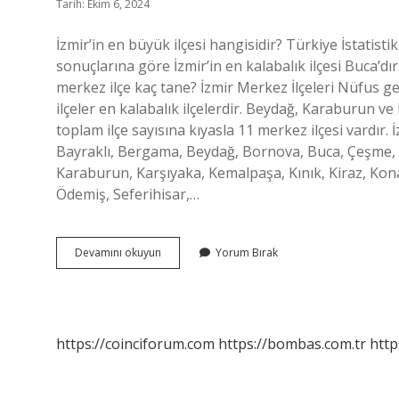
Tarih: Ekim 6, 2024
İzmir’in en büyük ilçesi hangisidir? Türkiye İstatis
sonuçlarına göre İzmir’in en kalabalık ilçesi Buca’dır
merkez ilçe kaç tane? İzmir Merkez İlçeleri Nüfus g
ilçeler en kalabalık ilçelerdir. Beydağ, Karaburun ve 
toplam ilçe sayısına kıyasla 11 merkez ilçesi vardır. İz
Bayraklı, Bergama, Beydağ, Bornova, Buca, Çeşme, Çi
Karaburun, Karşıyaka, Kemalpaşa, Kınık, Kiraz, Ko
Ödemiş, Seferihisar,…
İZmir
Devamını okuyun
Yorum Bırak
Kaç
Tane
Ilçesi
Var
https://coinciforum.com
https://bombas.com.tr
http