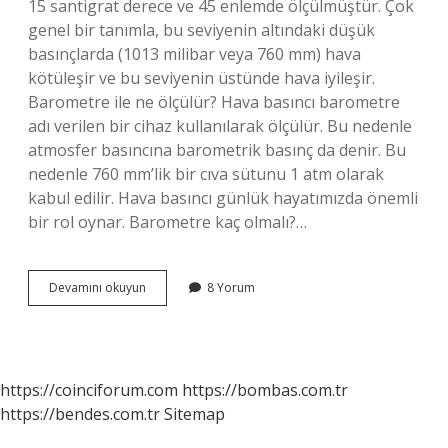
15 santigrat derece ve 45 enlemde ölçülmüştür. Çok
genel bir tanımla, bu seviyenin altındaki düşük
basınçlarda (1013 milibar veya 760 mm) hava
kötüleşir ve bu seviyenin üstünde hava iyileşir.
Barometre ile ne ölçülür? Hava basıncı barometre
adı verilen bir cihaz kullanılarak ölçülür. Bu nedenle
atmosfer basıncına barometrik basınç da denir. Bu
nedenle 760 mm’lik bir cıva sütunu 1 atm olarak
kabul edilir. Hava basıncı günlük hayatımızda önemli
bir rol oynar. Barometre kaç olmalı?…
Barometre
Devamını okuyun
8 Yorum
Ölçü
Birimi
Nedir
https://coinciforum.com
https://bombas.com.tr
https://bendes.com.tr
Sitemap