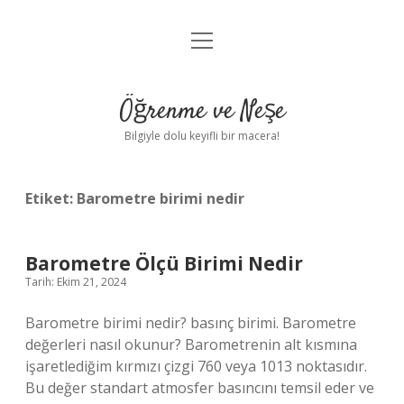
menüyü
Anasayfa
aç
Gizlilik Politikası
Öğrenme ve Neşe
Yasal Uyarı
Bilgiyle dolu keyifli bir macera!
Hakkımızda
Etiket:
Barometre birimi nedir
Barometre Ölçü Birimi Nedir
Tarih: Ekim 21, 2024
Barometre birimi nedir? basınç birimi. Barometre
değerleri nasıl okunur? Barometrenin alt kısmına
işaretlediğim kırmızı çizgi 760 veya 1013 noktasıdır.
Bu değer standart atmosfer basıncını temsil eder ve