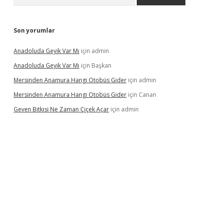
Son yorumlar
Anadoluda Geyik Var Mı
için
admin
Anadoluda Geyik Var Mı
için
Başkan
Mersinden Anamura Hangi Otobüs Gider
için
admin
Mersinden Anamura Hangi Otobüs Gider
için
Canan
Geven Bitkisi Ne Zaman Çiçek Açar
için
admin
ncel giriş