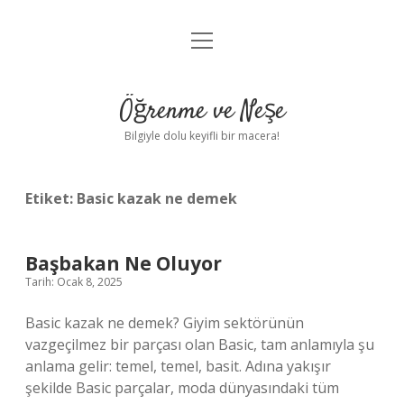
menüyü
Anasayfa
aç
Gizlilik Politikası
Öğrenme ve Neşe
Yasal Uyarı
Bilgiyle dolu keyifli bir macera!
Hakkımızda
Etiket:
Basic kazak ne demek
Başbakan Ne Oluyor
Tarih: Ocak 8, 2025
Basic kazak ne demek? Giyim sektörünün
vazgeçilmez bir parçası olan Basic, tam anlamıyla şu
anlama gelir: temel, temel, basit. Adına yakışır
şekilde Basic parçalar, moda dünyasındaki tüm