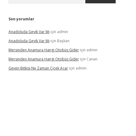
Son yorumlar
Anadoluda Geyik Var Mı
için
admin
Anadoluda Geyik Var Mı
için
Başkan
Mersinden Anamura Hangi Otobüs Gider
için
admin
Mersinden Anamura Hangi Otobüs Gider
için
Canan
Geven Bitkisi Ne Zaman Çiçek Açar
için
admin
ncel giriş