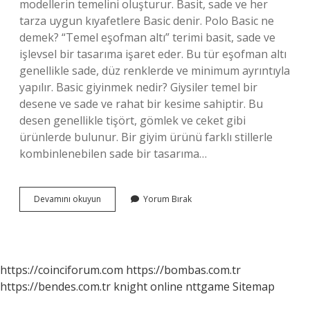
modellerin temelini oluşturur. Basit, sade ve her
tarza uygun kıyafetlere Basic denir. Polo Basic ne
demek? “Temel eşofman altı” terimi basit, sade ve
işlevsel bir tasarıma işaret eder. Bu tür eşofman altı
genellikle sade, düz renklerde ve minimum ayrıntıyla
yapılır. Basic giyinmek nedir? Giysiler temel bir
desene ve sade ve rahat bir kesime sahiptir. Bu
desen genellikle tişört, gömlek ve ceket gibi
ürünlerde bulunur. Bir giyim ürünü farklı stillerle
kombinlenebilen sade bir tasarıma…
Başbakan
Devamını okuyun
Yorum Bırak
Ne
Oluyor
https://coinciforum.com
https://bombas.com.tr
https://bendes.com.tr
knight online
nttgame
Sitemap