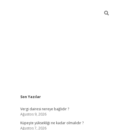
Sidebar
Son Yazılar
betexper güncel gir
Vergi dairesi nereye bağlıdır ?
Ağustos 9, 2026
Küpeşte yüksekliği ne kadar olmalıdır ?
Ağustos 7, 2026