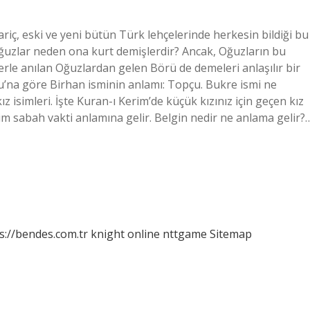
ç, eski ve yeni bütün Türk lehçelerinde herkesin bildiği bu
Oğuzlar neden ona kurt demişlerdir? Ancak, Oğuzların bu
erle anılan Oğuzlardan gelen Börü de demeleri anlaşılır bir
’na göre Birhan isminin anlamı: Topçu. Bukre ismi ne
z isimleri. İşte Kuran-ı Kerim’de küçük kızınız için geçen kız
isim sabah vakti anlamına gelir. Belgin nedir ne anlama gelir?
s://bendes.com.tr
knight online
nttgame
Sitemap