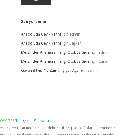
Son yorumlar
Anadoluda Geyik Var Mı
için
admin
Anadoluda Geyik Var Mı
için
Başkan
Mersinden Anamura Hangi Otobüs Gider
için
admin
Mersinden Anamura Hangi Otobüs Gider
için
Canan
Geven Bitkisi Ne Zaman Çiçek Açar
için
admin
06 0 726
Telegram: @karabul
vermektedir. Bu nedenle, sitedeki içerikleri proaktif olarak denetleme