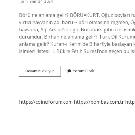
Tarih: Ekim 24, 2024
Börü ne anlama gelir? BÖRÜ=KURT. Oğuz boyları hari
yırtıcı hayvanın adı börü ~ böri olmasına rağmen, 
hayvana, Alp Arslan’ın oğlu Börübars gibi özel isiml
durumdur. Birhan ne anlama gelir? Türk Dil Kurumu
anlama gelir? Kuran-ı Kerim’de B harfiyle başlayan kı
isimleri listesi: 1. Bükre Fetih Suresi’nde geçen bu 
Boruk
Devamını okuyun
Yorum Bırak
Ne
Anlama
Gelir
https://coinciforum.com
https://bombas.com.tr
http