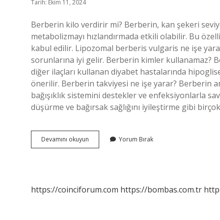
Tarih: Ekim 11, 2024
Berberin kilo verdirir mi? Berberin, kan şekeri sevi
metabolizmayı hızlandırmada etkili olabilir. Bu özel
kabul edilir. Lipozomal berberis vulgaris ne işe y
sorunlarına iyi gelir. Berberin kimler kullanamaz? B
diğer ilaçları kullanan diyabet hastalarında hipoglise
önerilir. Berberin takviyesi ne işe yarar? Berberin an
bağışıklık sistemini destekler ve enfeksiyonlarla sa
düşürme ve bağırsak sağlığını iyileştirme gibi birço
Lipozomal
Devamını okuyun
Yorum Bırak
Berberin
Ne
Işe
Yarar
https://coinciforum.com
https://bombas.com.tr
http