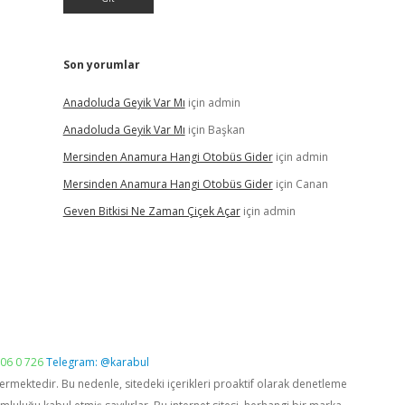
Son yorumlar
Anadoluda Geyik Var Mı
için
admin
Anadoluda Geyik Var Mı
için
Başkan
Mersinden Anamura Hangi Otobüs Gider
için
admin
Mersinden Anamura Hangi Otobüs Gider
için
Canan
Geven Bitkisi Ne Zaman Çiçek Açar
için
admin
06 0 726
Telegram: @karabul
vermektedir. Bu nedenle, sitedeki içerikleri proaktif olarak denetleme