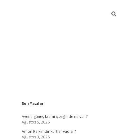
Sidebar
Son Yazılar
betexper güncel giri
Avene güneş kremi içeriğinde ne var ?
Ağustos 5, 2026
Amon Ra kimdir kurtlar vadisi ?
Ağustos 3, 2026