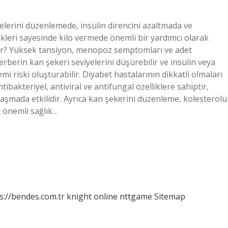
yelerini düzenlemede, insülin direncini azaltmada ve
likleri sayesinde kilo vermede önemli bir yardımcı olarak
arar? Yüksek tansiyon, menopoz semptomları ve adet
erberin kan şekeri seviyelerini düşürebilir ve insülin veya
mi riski oluşturabilir. Diyabet hastalarının dikkatli olmaları
tibakteriyel, antiviral ve antifungal özelliklere sahiptir,
vaşmada etkilidir. Ayrıca kan şekerini düzenleme, kolesterolü
k önemli sağlık…
s://bendes.com.tr
knight online
nttgame
Sitemap