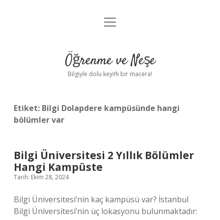
menüyü
Anasayfa
aç
Gizlilik Politikası
Öğrenme ve Neşe
Yasal Uyarı
Bilgiyle dolu keyifli bir macera!
Hakkımızda
Etiket:
Bilgi Dolapdere kampüsünde hangi
bölümler var
Bilgi Üniversitesi 2 Yıllık Bölümler
Hangi Kampüste
Tarih: Ekim 28, 2024
Bilgi Üniversitesi’nin kaç kampüsü var? İstanbul
Bilgi Üniversitesi’nin üç lokasyonu bulunmaktadır: