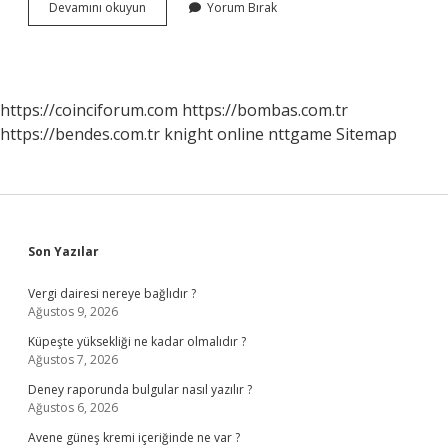
Bilgi
Devamını okuyun
Yorum Bırak
Üniversitesi
2
Yıllık
Bölümler
Hangi
https://coinciforum.com
https://bombas.com.tr
Kampüste
https://bendes.com.tr
knight online
nttgame
Sitemap
Sidebar
Son Yazılar
Vergi dairesi nereye bağlıdır ?
Ağustos 9, 2026
Küpeşte yüksekliği ne kadar olmalıdır ?
Ağustos 7, 2026
Deney raporunda bulgular nasıl yazılır ?
Ağustos 6, 2026
Avene güneş kremi içeriğinde ne var ?