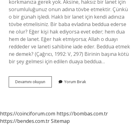
korkmanıza gerek yok. Aksine, haksız bir lanet için
sorumluluğunuz onun adına tövbe etmektir. Çünkü
o bir günah işledi. Haklı bir lanet için kendi adınıza
tövbe etmelisiniz. Bir baba evladına beddua ederse
ne olur? Eğer kişi hak ediyorsa evet eder; hem dua
hem de lanet. Eğer hak etmiyorsa; Allah o duayı
reddeder ve laneti sahibine iade eder. Beddua etmek
ne demek? (Çağrıcı, 1992: V, 297) Birinin başına kötü
bir şey gelmesi için edilen duaya beddua…
Bir
Devamını okuyun
Yorum Bırak
Annenin
Bedduası
Tutar
Mı
https://coinciforum.com
https://bombas.com.tr
https://bendes.com.tr
Sitemap