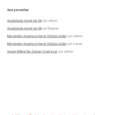
Son yorumlar
Anadoluda Geyik Var Mı
için
admin
Anadoluda Geyik Var Mı
için
Başkan
Mersinden Anamura Hangi Otobüs Gider
için
admin
Mersinden Anamura Hangi Otobüs Gider
için
Canan
Geven Bitkisi Ne Zaman Çiçek Açar
için
admin
ncel giriş