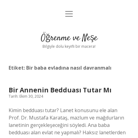
menüyü
Anasayfa
aç
Gizlilik Politikası
Öğrenme ve Neşe
Yasal Uyarı
Bilgiyle dolu keyifli bir macera!
Hakkımızda
Etiket:
Bir baba evladına nasıl davranmalı
Bir Annenin Bedduası Tutar Mı
Tarih: Ekim 30, 2024
Kimin bedduası tutar? Lanet konusunu ele alan
Prof. Dr. Mustafa Karataş, mazlum ve mağdurların
lanetinin gerçekleşeceğini söyledi. Ana baba
bedduası alan evlat ne yapmalı? Haksız lanetlerden