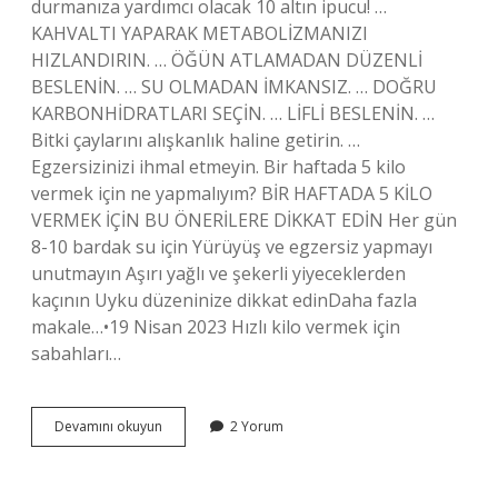
durmanıza yardımcı olacak 10 altın ipucu! …
KAHVALTI YAPARAK METABOLİZMANIZI
HIZLANDIRIN. … ÖĞÜN ATLAMADAN DÜZENLİ
BESLENİN. … SU OLMADAN İMKANSIZ. … DOĞRU
KARBONHİDRATLARI SEÇİN. … LİFLİ BESLENİN. …
Bitki çaylarını alışkanlık haline getirin. …
Egzersizinizi ihmal etmeyin. Bir haftada 5 kilo
vermek için ne yapmalıyım? BİR HAFTADA 5 KİLO
VERMEK İÇİN BU ÖNERİLERE DİKKAT EDİN Her gün
8-10 bardak su için Yürüyüş ve egzersiz yapmayı
unutmayın Aşırı yağlı ve şekerli yiyeceklerden
kaçının Uyku düzeninize dikkat edinDaha fazla
makale…•19 Nisan 2023 Hızlı kilo vermek için
sabahları…
En
Devamını okuyun
2 Yorum
Hızlı
Zayıflama
Yöntemleri