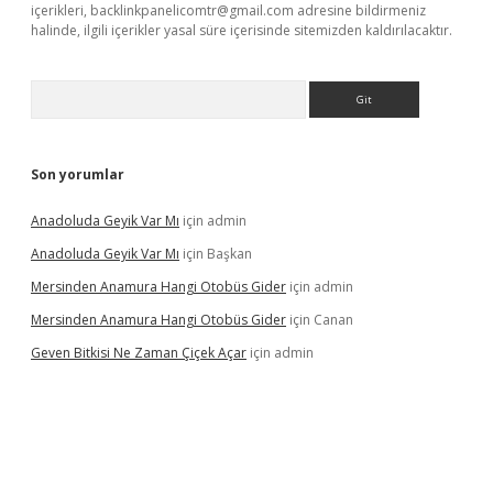
içerikleri,
backlinkpanelicomtr@gmail.com
adresine bildirmeniz
halinde, ilgili içerikler yasal süre içerisinde sitemizden kaldırılacaktır.
Arama
Son yorumlar
Anadoluda Geyik Var Mı
için
admin
Anadoluda Geyik Var Mı
için
Başkan
Mersinden Anamura Hangi Otobüs Gider
için
admin
Mersinden Anamura Hangi Otobüs Gider
için
Canan
Geven Bitkisi Ne Zaman Çiçek Açar
için
admin