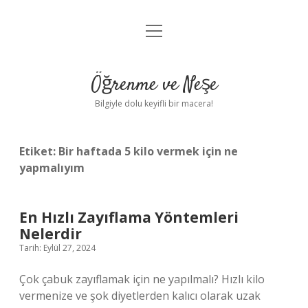
menüyü
Anasayfa
aç
Gizlilik Politikası
Öğrenme ve Neşe
Yasal Uyarı
Bilgiyle dolu keyifli bir macera!
Hakkımızda
Etiket:
Bir haftada 5 kilo vermek için ne
yapmalıyım
En Hızlı Zayıflama Yöntemleri
Nelerdir
Tarih: Eylül 27, 2024
Çok çabuk zayıflamak için ne yapılmalı? Hızlı kilo
vermenize ve şok diyetlerden kalıcı olarak uzak