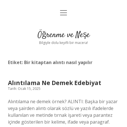
menüyü
Anasayfa
aç
Gizlilik Politikası
Öğrenme ve Neşe
Yasal Uyarı
Bilgiyle dolu keyifli bir macera!
Hakkımızda
Etiket:
Bir kitaptan alıntı nasıl yapılır
Alıntılama Ne Demek Edebiyat
Tarih: Ocak 15, 2025
Alıntılama ne demek örnek? ALINTI: Başka bir yazar
veya şairden alıntı olarak sözlü ve yazılı ifadelerde
kullanılan ve metinde tırnak işareti veya parantez
içinde gösterilen bir kelime, ifade veya paragraf.