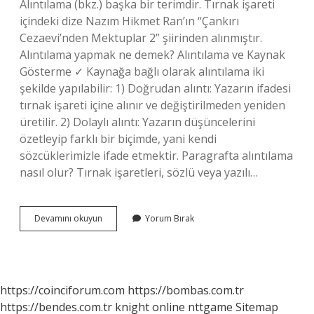
Alıntılama (bkz.) başka bir terimdir. Tırnak işareti
içindeki dize Nazım Hikmet Ran’ın “Çankırı
Cezaevi’nden Mektuplar 2” şiirinden alınmıştır.
Alıntılama yapmak ne demek? Alıntılama ve Kaynak
Gösterme ✓ Kaynağa bağlı olarak alıntılama iki
şekilde yapılabilir: 1) Doğrudan alıntı: Yazarın ifadesi
tırnak işareti içine alınır ve değiştirilmeden yeniden
üretilir. 2) Dolaylı alıntı: Yazarın düşüncelerini
özetleyip farklı bir biçimde, yani kendi
sözcüklerimizle ifade etmektir. Paragrafta alıntılama
nasıl olur? Tırnak işaretleri, sözlü veya yazılı…
Alıntılama
Devamını okuyun
Yorum Bırak
Ne
Demek
Edebiyat
https://coinciforum.com
https://bombas.com.tr
https://bendes.com.tr
knight online
nttgame
Sitemap