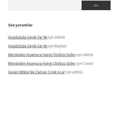
Arama
Son yorumlar
Anadoluda Geyik Var Mı
için
admin
Anadoluda Geyik Var Mı
için
Başkan
Mersinden Anamura Hangi Otobüs Gider
için
admin
Mersinden Anamura Hangi Otobüs Gider
için
Canan
Geven Bitkisi Ne Zaman Çiçek Açar
için
admin
ncel giriş