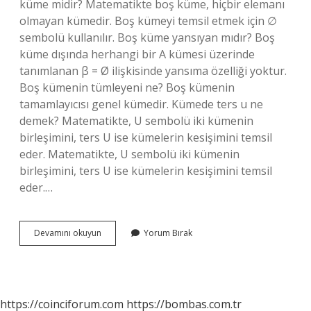
küme midir? Matematikte boş küme, hiçbir elemanı
olmayan kümedir. Boş kümeyi temsil etmek için ∅
sembolü kullanılır. Boş küme yansıyan mıdır? Boş
küme dışında herhangi bir A kümesi üzerinde
tanımlanan β = Ø ilişkisinde yansıma özelliği yoktur.
Boş kümenin tümleyeni ne? Boş kümenin
tamamlayıcısı genel kümedir. Kümede ters u ne
demek? Matematikte, U sembolü iki kümenin
birleşimini, ters U ise kümelerin kesişimini temsil
eder. Matematikte, U sembolü iki kümenin
birleşimini, ters U ise kümelerin kesişimini temsil
eder.…
Boş
Devamını okuyun
Yorum Bırak
Kümenin
Tersi
Nedir
https://coinciforum.com
https://bombas.com.tr