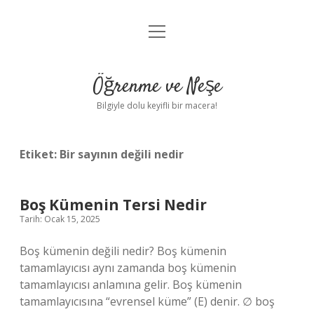
menüyü
Anasayfa
aç
Gizlilik Politikası
Öğrenme ve Neşe
Yasal Uyarı
Bilgiyle dolu keyifli bir macera!
Hakkımızda
Etiket:
Bir sayının değili nedir
Boş Kümenin Tersi Nedir
Tarih: Ocak 15, 2025
Boş kümenin değili nedir? Boş kümenin
tamamlayıcısı aynı zamanda boş kümenin
tamamlayıcısı anlamına gelir. Boş kümenin
tamamlayıcısına “evrensel küme” (E) denir. ∅ boş