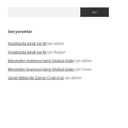
Arama
Son yorumlar
Anadoluda Geyik Var Mı
için
admin
Anadoluda Geyik Var Mı
için
Başkan
Mersinden Anamura Hangi Otobüs Gider
için
admin
Mersinden Anamura Hangi Otobüs Gider
için
Canan
Geven Bitkisi Ne Zaman Çiçek Açar
için
admin
ncel giriş