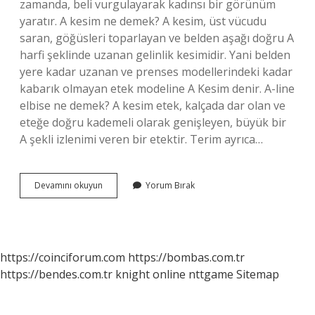
zamanda, beli vurgulayarak kadınsı bir görünüm
yaratır. A kesim ne demek? A kesim, üst vücudu
saran, göğüsleri toparlayan ve belden aşağı doğru A
harfi şeklinde uzanan gelinlik kesimidir. Yani belden
yere kadar uzanan ve prenses modellerindeki kadar
kabarık olmayan etek modeline A Kesim denir. A-line
elbise ne demek? A kesim etek, kalçada dar olan ve
eteğe doğru kademeli olarak genişleyen, büyük bir
A şekli izlenimi veren bir etektir. Terim ayrıca…
A
Devamını okuyun
Yorum Bırak
Line
Kesim
Ne
Demek
https://coinciforum.com
https://bombas.com.tr
https://bendes.com.tr
knight online
nttgame
Sitemap