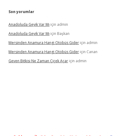
Son yorumlar
Anadoluda Geyik Var Mı
için
admin
Anadoluda Geyik Var Mı
için
Başkan
Mersinden Anamura Hangi Otobüs Gider
için
admin
Mersinden Anamura Hangi Otobüs Gider
için
Canan
Geven Bitkisi Ne Zaman Çiçek Açar
için
admin
üncel giriş