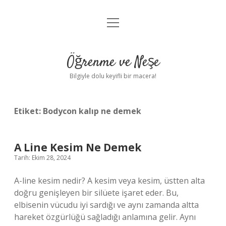
menüyü
Anasayfa
aç
Gizlilik Politikası
Öğrenme ve Neşe
Yasal Uyarı
Bilgiyle dolu keyifli bir macera!
Hakkımızda
Etiket:
Bodycon kalıp ne demek
A Line Kesim Ne Demek
Tarih: Ekim 28, 2024
A-line kesim nedir? A kesim veya kesim, üstten alta
doğru genişleyen bir silüete işaret eder. Bu,
elbisenin vücudu iyi sardığı ve aynı zamanda altta
hareket özgürlüğü sağladığı anlamına gelir. Aynı