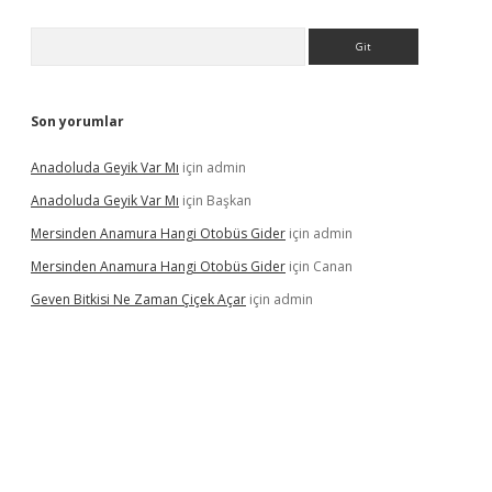
Arama
Son yorumlar
Anadoluda Geyik Var Mı
için
admin
Anadoluda Geyik Var Mı
için
Başkan
Mersinden Anamura Hangi Otobüs Gider
için
admin
Mersinden Anamura Hangi Otobüs Gider
için
Canan
Geven Bitkisi Ne Zaman Çiçek Açar
için
admin
ncel giriş