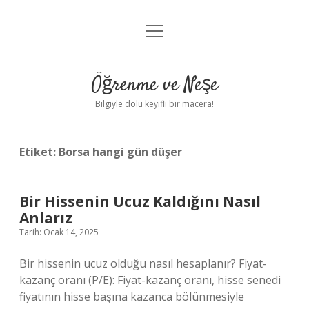
menüyü
Anasayfa
aç
Gizlilik Politikası
Öğrenme ve Neşe
Yasal Uyarı
Bilgiyle dolu keyifli bir macera!
Hakkımızda
Etiket:
Borsa hangi gün düşer
Bir Hissenin Ucuz Kaldığını Nasıl
Anlarız
Tarih: Ocak 14, 2025
Bir hissenin ucuz olduğu nasıl hesaplanır? Fiyat-
kazanç oranı (P/E): Fiyat-kazanç oranı, hisse senedi
fiyatının hisse başına kazanca bölünmesiyle