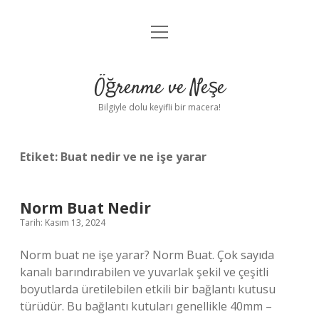
menüyü
Anasayfa
aç
Gizlilik Politikası
Öğrenme ve Neşe
Yasal Uyarı
Bilgiyle dolu keyifli bir macera!
Hakkımızda
Etiket:
Buat nedir ve ne işe yarar
Norm Buat Nedir
Tarih: Kasım 13, 2024
Norm buat ne işe yarar? Norm Buat. Çok sayıda
kanalı barındırabilen ve yuvarlak şekil ve çeşitli
boyutlarda üretilebilen etkili bir bağlantı kutusu
türüdür. Bu bağlantı kutuları genellikle 40mm –