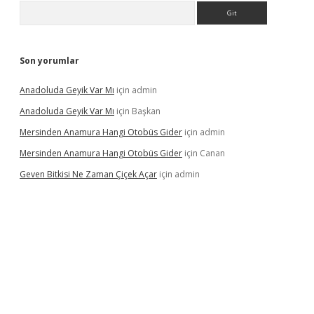
Arama
Son yorumlar
Anadoluda Geyik Var Mı
için
admin
Anadoluda Geyik Var Mı
için
Başkan
Mersinden Anamura Hangi Otobüs Gider
için
admin
Mersinden Anamura Hangi Otobüs Gider
için
Canan
Geven Bitkisi Ne Zaman Çiçek Açar
için
admin
ncel giriş