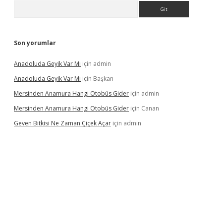
Arama
Son yorumlar
Anadoluda Geyik Var Mı
için
admin
Anadoluda Geyik Var Mı
için
Başkan
Mersinden Anamura Hangi Otobüs Gider
için
admin
Mersinden Anamura Hangi Otobüs Gider
için
Canan
Geven Bitkisi Ne Zaman Çiçek Açar
için
admin
üncel giriş