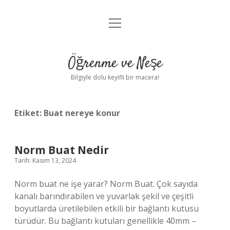
menüyü
Anasayfa
aç
Gizlilik Politikası
Öğrenme ve Neşe
Yasal Uyarı
Bilgiyle dolu keyifli bir macera!
Hakkımızda
Etiket:
Buat nereye konur
Norm Buat Nedir
Tarih: Kasım 13, 2024
Norm buat ne işe yarar? Norm Buat. Çok sayıda
kanalı barındırabilen ve yuvarlak şekil ve çeşitli
boyutlarda üretilebilen etkili bir bağlantı kutusu
türüdür. Bu bağlantı kutuları genellikle 40mm –